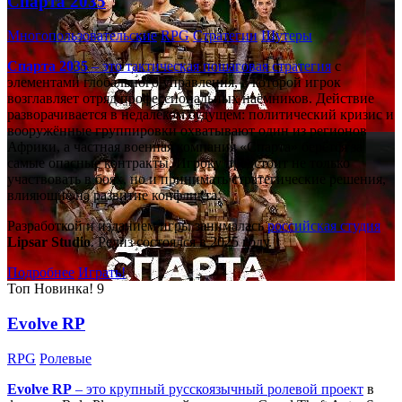
Спарта 2035
Многопользовательские
RPG
Стратегии
Шутеры
Спарта 2035
– это тактическая
пошаговая стратегия
с
элементами глобального управления, в которой игрок
возглавляет отряд профессиональных наёмников. Действие
разворачивается в недалёком будущем: политический кризис и
вооружённые группировки охватывают один из регионов
Африки, а частная военная компания «Спарта» берётся за
самые опасные контракты. Игроку предстоит не только
участвовать в боях, но и принимать стратегические решения,
влияющие на развитие конфликта.
Разработкой и изданием игры занималась
российская студия
Lipsar Studio
. Релиз состоялся в 2025 году.
Подробнее
Играть!
Топ
Новинка!
9
Evolve RP
RPG
Ролевые
Evolve RP
– это крупный русскоязычный
ролевой проект
в