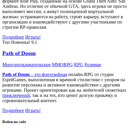
формате Role Play, созданный на основе Grand Theft Auto: San
Andreas. Но отличие от обычной GTA, здесь игроки не просто
выполняют миссии, а живут полноценной виртуальной
жизнью: устраиваются на работу, строят карьеру, вступают в
организации и взаимодействуют с другими участниками по
строгим RP-правилам.
Подробнее
Играть!
Топ
Новинка!
9.1
Path of Doom
Многопользовательские
MMORPG
RPG
Ролевые
Path of Doom
– это
фэнтезийная
онлайн-RPG от студии
EspritGames, выполненная в мрачной стилистике с упором на
развитие персонажа и активное взаимодействие с другими
игроками. Проект ориентирован как на любителей сюжетных
приключений
, так и на тех, кто ценит долгую прокачку и
соревновательный контент.
Подробнее
Играть!
Войти на сайт