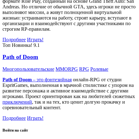
формате Role Play, созданный на основе Grand Theft Auto: San
Andreas. Но отличие от обычной GTA, здесь игроки не просто
выполняют миссии, а живут полноценной виртуальной
жизнью: устраиваются на работу, строят карьеру, вступают в
организации и взаимодействуют с другими участниками по
строгим RP-правилам.
Подробнее
Играть!
Топ
Новинка!
9.1
Path of Doom
Многопользовательские
MMORPG
RPG
Ролевые
Path of Doom
– это
фэнтезийная
онлайн-RPG от студии
EspritGames, выполненная в мрачной стилистике с упором на
развитие персонажа и активное взаимодействие с другими
игроками. Проект ориентирован как на любителей сюжетных
приключений
, так и на тех, кто ценит долгую прокачку и
соревновательный контент.
Подробнее
Играть!
Войти на сайт