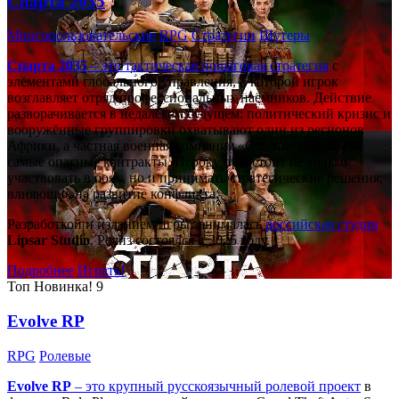
Спарта 2035
Многопользовательские
RPG
Стратегии
Шутеры
Спарта 2035
– это тактическая
пошаговая стратегия
с
элементами глобального управления, в которой игрок
возглавляет отряд профессиональных наёмников. Действие
разворачивается в недалёком будущем: политический кризис и
вооружённые группировки охватывают один из регионов
Африки, а частная военная компания «Спарта» берётся за
самые опасные контракты. Игроку предстоит не только
участвовать в боях, но и принимать стратегические решения,
влияющие на развитие конфликта.
Разработкой и изданием игры занималась
российская студия
Lipsar Studio
. Релиз состоялся в 2025 году.
Подробнее
Играть!
Топ
Новинка!
9
Evolve RP
RPG
Ролевые
Evolve RP
– это крупный русскоязычный
ролевой проект
в