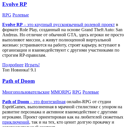
Evolve RP
RPG
Ролевые
Evolve RP
– это крупный русскоязычный
ролевой проект
в
формате Role Play, созданный на основе Grand Theft Auto: San
Andreas. Но отличие от обычной GTA, здесь игроки не просто
выполняют миссии, а живут полноценной виртуальной
жизнью: устраиваются на работу, строят карьеру, вступают в
организации и взаимодействуют с другими участниками по
строгим RP-правилам.
Подробнее
Играть!
Топ
Новинка!
9.1
Path of Doom
Многопользовательские
MMORPG
RPG
Ролевые
Path of Doom
– это
фэнтезийная
онлайн-RPG от студии
EspritGames, выполненная в мрачной стилистике с упором на
развитие персонажа и активное взаимодействие с другими
игроками. Проект ориентирован как на любителей сюжетных
приключений
, так и на тех, кто ценит долгую прокачку и