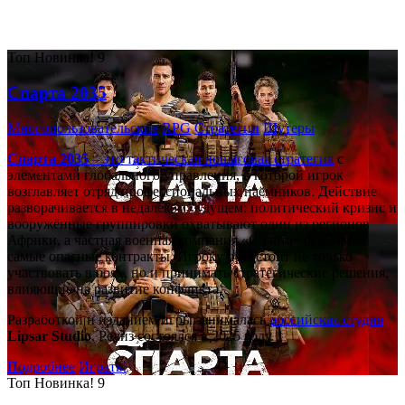
Самые популярные игры сегодня:
Топ
Новинка!
9
Спарта 2035
Многопользовательские
RPG
Стратегии
Шутеры
Спарта 2035
– это тактическая
пошаговая стратегия
с
элементами глобального управления, в которой игрок
возглавляет отряд профессиональных наёмников. Действие
разворачивается в недалёком будущем: политический кризис и
вооружённые группировки охватывают один из регионов
Африки, а частная военная компания «Спарта» берётся за
самые опасные контракты. Игроку предстоит не только
участвовать в боях, но и принимать стратегические решения,
влияющие на развитие конфликта.
Разработкой и изданием игры занималась
российская студия
Lipsar Studio
. Релиз состоялся в 2025 году.
Подробнее
Играть!
Топ
Новинка!
9