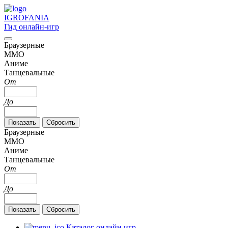
IGRO
FANIA
Гид онлайн-игр
Браузерные
MMO
Аниме
Танцевальные
От
До
Браузерные
MMO
Аниме
Танцевальные
От
До
Каталог онлайн игр