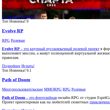
Игроку предстоит не только участвовать в боях, но и принима
Разработкой и изданием игры занималась
российская студия
Li
Подробнее
Играть!
Топ
Новинка!
9
Evolve RP
RPG
Ролевые
Evolve RP
– это крупный русскоязычный
ролевой проект
в фор
выполняют миссии, а живут полноценной виртуальной жизнью: 
правилам.
Подробнее
Играть!
Топ
Новинка!
9.1
Path of Doom
Многопользовательские
MMORPG
RPG
Ролевые
Path of Doom
– это
фэнтезийная
онлайн-RPG от студии EspritG
Проект ориентирован как на любителей сюжетных
приключен