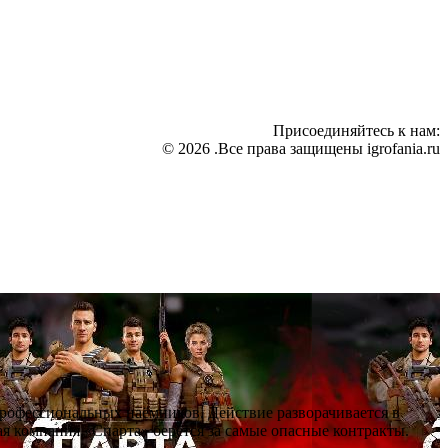
Присоединяйтесь к нам:
© 2026 .Все права защищены igrofania.ru
профессиональных наёмников. Действие разворачивается в
я компания «Спарта» берётся за самые опасные контракты.