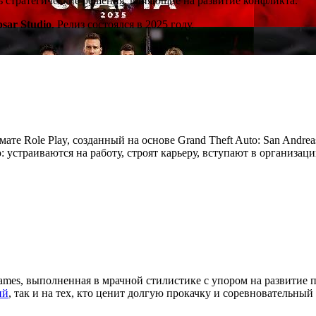
ть стратегические решения, влияющие на развитие конфликта.
psar Studio
. Релиз состоялся в 2025 году.
мате Role Play, созданный на основе Grand Theft Auto: San Andre
устраиваются на работу, строят карьеру, вступают в организац
ames, выполненная в мрачной стилистике с упором на развитие 
ий
, так и на тех, кто ценит долгую прокачку и соревновательный 