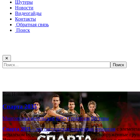
Шутеры
Новости
Видеогайды
Контакты
Обратная связь
Поиск
✕
Самые популярные игры сегодня:
Топ
Новинка!
9
Спарта 2035
Многопользовательские
RPG
Стратегии
Шутеры
Спарта 2035
– это тактическая
пошаговая стратегия
с элемента
недалёком будущем: политический кризис и вооружённые групп