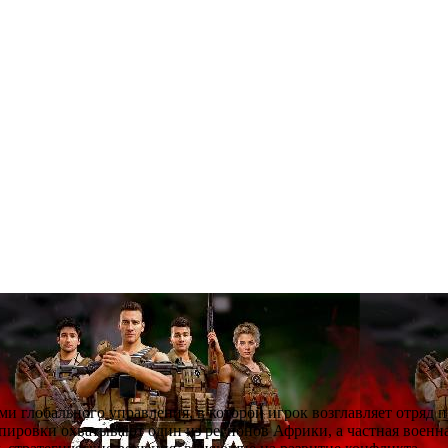
ми глобального управления, в которой игрок возглавляет отряд 
ировки охватывают один из регионов Африки, а частная военна