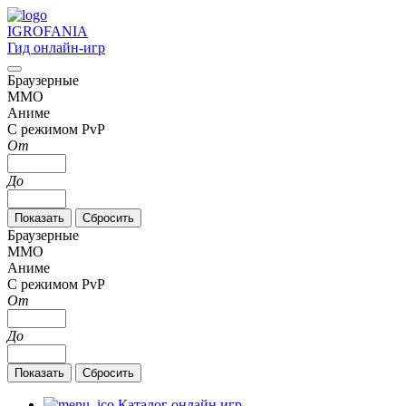
IGRO
FANIA
Гид онлайн-игр
Браузерные
MMO
Аниме
С режимом PvP
От
До
Браузерные
MMO
Аниме
С режимом PvP
От
До
Каталог онлайн игр