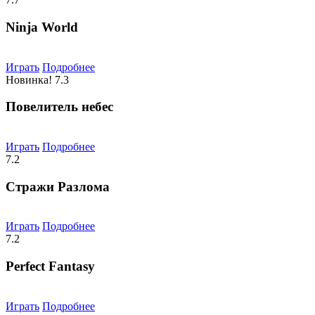
Ninja World
Играть
Подробнее
Новинка!
7.3
Повелитель небес
Играть
Подробнее
7.2
Стражи Разлома
Играть
Подробнее
7.2
Perfect Fantasy
Играть
Подробнее