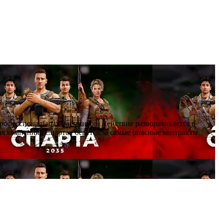
профессиональных наёмников. Действие разворачивается в
я компания «Спарта» берётся за самые опасные контракты.