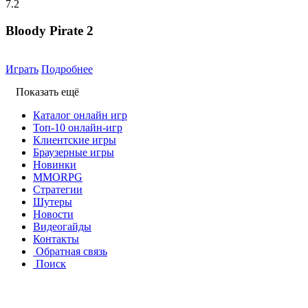
7.2
Bloody Pirate 2
Играть
Подробнее
Показать ещё
Каталог онлайн игр
Топ-10 онлайн-игр
Клиентские игры
Браузерные игры
Новинки
MMORPG
Стратегии
Шутеры
Новости
Видеогайды
Контакты
Обратная связь
Поиск