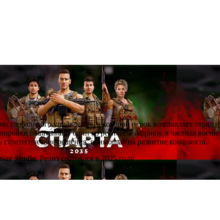
ми глобального управления, в которой игрок возглавляет отряд 
ировки охватывают один из регионов Африки, а частная военна
ть стратегические решения, влияющие на развитие конфликта.
psar Studio
. Релиз состоялся в 2025 году.