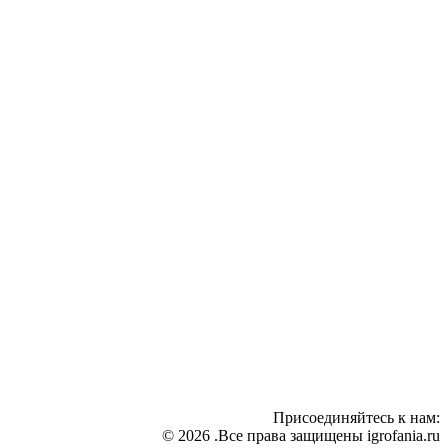
Присоединяйтесь к нам:
© 2026 .Все права защищены igrofania.ru