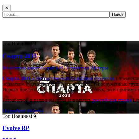
✕
Самые популярные игры сегодня:
Топ
Новинка!
9
Спарта 2035
Многопользовательские
RPG
Стратегии
Шутеры
Спарта 2035
– это тактическая
пошаговая стратегия
с элемента
недалёком будущем: политический кризис и вооружённые групп
Игроку предстоит не только участвовать в боях, но и принима
Разработкой и изданием игры занималась
российская студия
Li
Подробнее
Играть!
Топ
Новинка!
9
Evolve RP