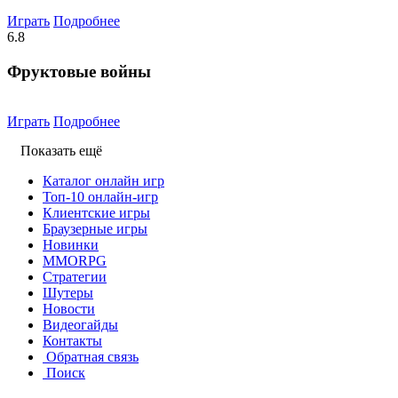
Играть
Подробнее
6.8
Фруктовые войны
Играть
Подробнее
Показать ещё
Каталог онлайн игр
Топ-10 онлайн-игр
Клиентские игры
Браузерные игры
Новинки
MMORPG
Стратегии
Шутеры
Новости
Видеогайды
Контакты
Обратная связь
Поиск