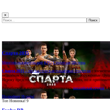
✕
Самые популярные игры сегодня:
Топ
Новинка!
9
Спарта 2035
Многопользовательские
RPG
Стратегии
Шутеры
Спарта 2035
– это тактическая
пошаговая стратегия
с элемента
недалёком будущем: политический кризис и вооружённые групп
Игроку предстоит не только участвовать в боях, но и принима
Разработкой и изданием игры занималась
российская студия
Li
Подробнее
Играть!
Топ
Новинка!
9