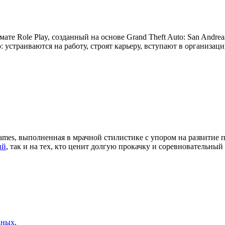
мате Role Play, созданный на основе Grand Theft Auto: San Andre
устраиваются на работу, строят карьеру, вступают в организац
ames, выполненная в мрачной стилистике с упором на развитие 
ий
, так и на тех, кто ценит долгую прокачку и соревновательный 
нных
.