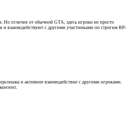
as. Но отличие от обычной GTA, здесь игроки не просто
ии и взаимодействуют с другими участниками по строгим RP-
персонажа и активное взаимодействие с другими игроками.
контент.