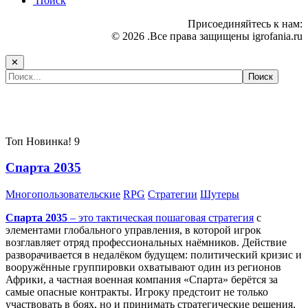
Поиск
Присоединяйтесь к нам:
© 2026 .Все права защищены igrofania.ru
✕
Самые популярные игры сегодня:
Топ
Новинка!
9
Спарта 2035
Многопользовательские
RPG
Стратегии
Шутеры
Спарта 2035
– это тактическая
пошаговая стратегия
с
элементами глобального управления, в которой игрок
возглавляет отряд профессиональных наёмников. Действие
разворачивается в недалёком будущем: политический кризис и
вооружённые группировки охватывают один из регионов
Африки, а частная военная компания «Спарта» берётся за
самые опасные контракты. Игроку предстоит не только
участвовать в боях, но и принимать стратегические решения,