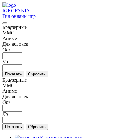
IGRO
FANIA
Гид онлайн-игр
Браузерные
MMO
Аниме
Для девочек
От
До
Браузерные
MMO
Аниме
Для девочек
От
До
Каталог онлайн игр