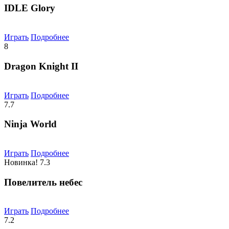
IDLE Glory
Играть
Подробнее
8
Dragon Knight II
Играть
Подробнее
7.7
Ninja World
Играть
Подробнее
Новинка!
7.3
Повелитель небес
Играть
Подробнее
7.2