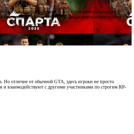
профессиональных наёмников. Действие разворачивается в
я компания «Спарта» берётся за самые опасные контракты.
as. Но отличие от обычной GTA, здесь игроки не просто
ии и взаимодействуют с другими участниками по строгим RP-