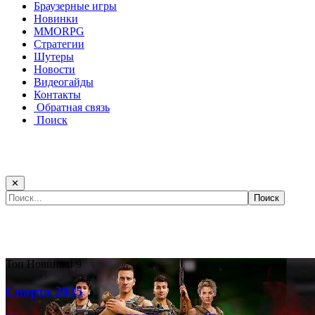
Браузерные игры
Новинки
MMORPG
Стратегии
Шутеры
Новости
Видеогайды
Контакты
Обратная связь
Поиск
✕
Самые популярные игры сегодня:
Топ
Новинка!
9
Спарта 2035