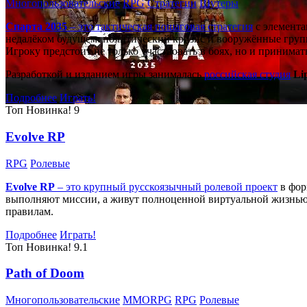
Многопользовательские
RPG
Стратегии
Шутеры
Спарта 2035
– это тактическая
пошаговая стратегия
с элемента
недалёком будущем: политический кризис и вооружённые групп
Игроку предстоит не только участвовать в боях, но и принима
Разработкой и изданием игры занималась
российская студия
Li
Подробнее
Играть!
Топ
Новинка!
9
Evolve RP
RPG
Ролевые
Evolve RP
– это крупный русскоязычный
ролевой проект
в фор
выполняют миссии, а живут полноценной виртуальной жизнью: 
правилам.
Подробнее
Играть!
Топ
Новинка!
9.1
Path of Doom
Многопользовательские
MMORPG
RPG
Ролевые