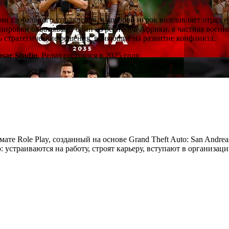
ми глобального управления, в которой игрок возглавляет отряд 
ировки охватывают один из регионов Африки, а частная военна
ть стратегические решения, влияющие на развитие конфликта.
psar Studio
. Релиз состоялся в 2025 году.
мате Role Play, созданный на основе Grand Theft Auto: San Andre
устраиваются на работу, строят карьеру, вступают в организац