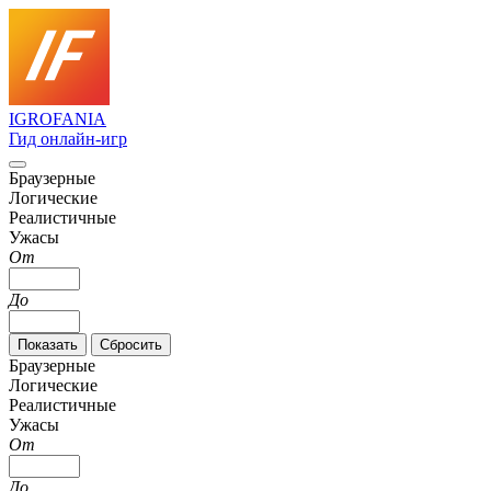
IGRO
FANIA
Гид онлайн-игр
Браузерные
Логические
Реалистичные
Ужасы
От
До
Браузерные
Логические
Реалистичные
Ужасы
От
До