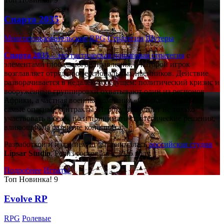
Спарта 2035
Многопользовательские
RPG
Стратегии
Шутеры
Спарта 2035
– это тактическая
пошаговая стратегия
с
элементами глобального управления, в которой игрок
возглавляет отряд профессиональных наёмников. Действие
разворачивается в недалёком будущем: политический кризис и
вооружённые группировки охватывают один из регионов
Африки, а частная военная компания «Спарта» берётся за
самые опасные контракты. Игроку предстоит не только
участвовать в боях, но и принимать стратегические решения,
влияющие на развитие конфликта.
Разработкой и изданием игры занималась
российская студия
Lipsar Studio
. Релиз состоялся в 2025 году.
Подробнее
Играть!
Топ
Новинка!
9
Evolve RP
RPG
Ролевые