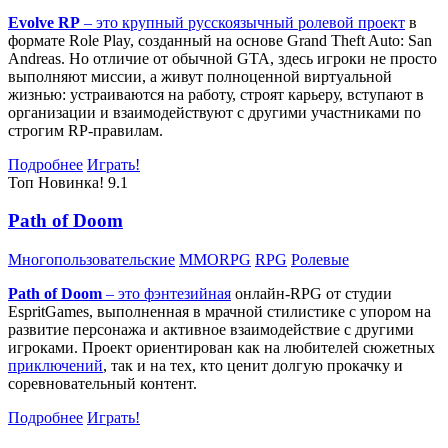
Evolve RP
– это крупный русскоязычный
ролевой проект
в
формате Role Play, созданный на основе Grand Theft Auto: San
Andreas. Но отличие от обычной GTA, здесь игроки не просто
выполняют миссии, а живут полноценной виртуальной
жизнью: устраиваются на работу, строят карьеру, вступают в
организации и взаимодействуют с другими участниками по
строгим RP-правилам.
Подробнее
Играть!
Топ
Новинка!
9.1
Path of Doom
Многопользовательские
MMORPG
RPG
Ролевые
Path of Doom
– это
фэнтезийная
онлайн-RPG от студии
EspritGames, выполненная в мрачной стилистике с упором на
развитие персонажа и активное взаимодействие с другими
игроками. Проект ориентирован как на любителей сюжетных
приключений
, так и на тех, кто ценит долгую прокачку и
соревновательный контент.
Подробнее
Играть!