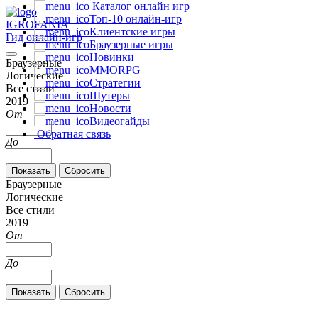
Каталог онлайн игр
Топ-10 онлайн-игр
IGRO
FANIA
Клиентские игры
Гид онлайн-игр
Браузерные игры
Новинки
Браузерные
MMORPG
Логические
Стратегии
Все стили
Шутеры
2019
Новости
От
Видеогайды
Обратная связь
До
Браузерные
Логические
Все стили
2019
От
До