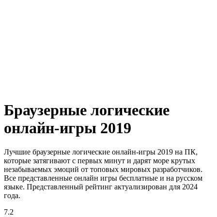
Браузерные логические
онлайн-игры 2019
Лучшие браузерные логические онлайн-игры 2019 на ПК,
которые затягивают с первых минут и дарят море крутых
незабываемых эмоций от топовых мировых разработчиков.
Все представленные онлайн игры бесплатные и на русском
языке. Представленный рейтинг актуализирован для 2024
года.
7.2