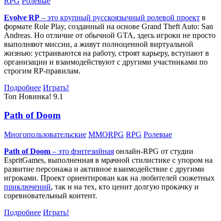
RPG
Ролевые
Evolve RP
– это крупный русскоязычный
ролевой проект
в
формате Role Play, созданный на основе Grand Theft Auto: San
Andreas. Но отличие от обычной GTA, здесь игроки не просто
выполняют миссии, а живут полноценной виртуальной
жизнью: устраиваются на работу, строят карьеру, вступают в
организации и взаимодействуют с другими участниками по
строгим RP-правилам.
Подробнее
Играть!
Топ
Новинка!
9.1
Path of Doom
Многопользовательские
MMORPG
RPG
Ролевые
Path of Doom
– это
фэнтезийная
онлайн-RPG от студии
EspritGames, выполненная в мрачной стилистике с упором на
развитие персонажа и активное взаимодействие с другими
игроками. Проект ориентирован как на любителей сюжетных
приключений
, так и на тех, кто ценит долгую прокачку и
соревновательный контент.
Подробнее
Играть!