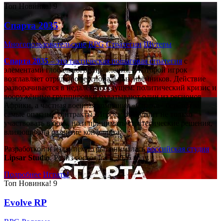
Топ
Новинка!
9
Спарта 2035
Многопользовательские
RPG
Стратегии
Шутеры
Спарта 2035
– это тактическая
пошаговая стратегия
с
элементами глобального управления, в которой игрок
возглавляет отряд профессиональных наёмников. Действие
разворачивается в недалёком будущем: политический кризис и
вооружённые группировки охватывают один из регионов
Африки, а частная военная компания «Спарта» берётся за
самые опасные контракты. Игроку предстоит не только
участвовать в боях, но и принимать стратегические решения,
влияющие на развитие конфликта.
Разработкой и изданием игры занималась
российская студия
Lipsar Studio
. Релиз состоялся в 2025 году.
Подробнее
Играть!
Топ
Новинка!
9
Evolve RP