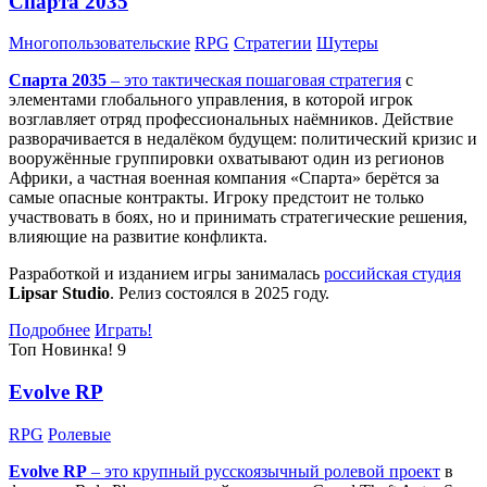
Спарта 2035
Многопользовательские
RPG
Стратегии
Шутеры
Спарта 2035
– это тактическая
пошаговая стратегия
с
элементами глобального управления, в которой игрок
возглавляет отряд профессиональных наёмников. Действие
разворачивается в недалёком будущем: политический кризис и
вооружённые группировки охватывают один из регионов
Африки, а частная военная компания «Спарта» берётся за
самые опасные контракты. Игроку предстоит не только
участвовать в боях, но и принимать стратегические решения,
влияющие на развитие конфликта.
Разработкой и изданием игры занималась
российская студия
Lipsar Studio
. Релиз состоялся в 2025 году.
Подробнее
Играть!
Топ
Новинка!
9
Evolve RP
RPG
Ролевые
Evolve RP
– это крупный русскоязычный
ролевой проект
в