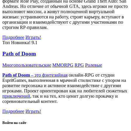
формате Role Play, созданный на основе Grand Theft Auto: San
Andreas. Но отличие от обычной GTA, здесь игроки не просто
выполняют миссии, а живут полноценной виртуальной
жизнью: устраиваются на работу, строят карьеру, вступают в
организации и взаимодействуют с другими участниками по
строгим RP-правилам.
Подробнее
Играть!
Топ
Новинка!
9.1
Path of Doom
Многопользовательские
MMORPG
RPG
Ролевые
Path of Doom
– это
фэнтезийная
онлайн-RPG от студии
EspritGames, выполненная в мрачной стилистике с упором на
развитие персонажа и активное взаимодействие с другими
игроками. Проект ориентирован как на любителей сюжетных
приключений
, так и на тех, кто ценит долгую прокачку и
соревновательный контент.
Подробнее
Играть!
Войти на сайт