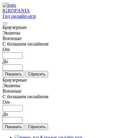
IGRO
FANIA
Гид онлайн-игр
Браузерные
Экшены
Военные
С большим онлайном
От
До
Браузерные
Экшены
Военные
С большим онлайном
От
До
Каталог онлайн игр