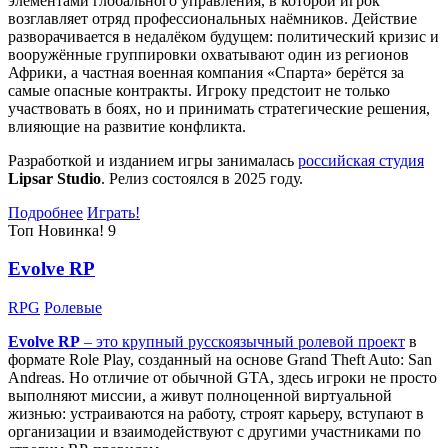
элементами глобального управления, в которой игрок
возглавляет отряд профессиональных наёмников. Действие
разворачивается в недалёком будущем: политический кризис и
вооружённые группировки охватывают один из регионов
Африки, а частная военная компания «Спарта» берётся за
самые опасные контракты. Игроку предстоит не только
участвовать в боях, но и принимать стратегические решения,
влияющие на развитие конфликта.
Разработкой и изданием игры занималась
российская студия
Lipsar Studio
. Релиз состоялся в 2025 году.
Подробнее
Играть!
Топ
Новинка!
9
Evolve RP
RPG
Ролевые
Evolve RP
– это крупный русскоязычный
ролевой проект
в
формате Role Play, созданный на основе Grand Theft Auto: San
Andreas. Но отличие от обычной GTA, здесь игроки не просто
выполняют миссии, а живут полноценной виртуальной
жизнью: устраиваются на работу, строят карьеру, вступают в
организации и взаимодействуют с другими участниками по