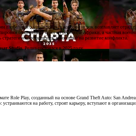
ми глобального управления, в которой игрок возглавляет отряд 
ировки охватывают один из регионов Африки, а частная военна
ть стратегические решения, влияющие на развитие конфликта.
psar Studio
. Релиз состоялся в 2025 году.
мате Role Play, созданный на основе Grand Theft Auto: San Andre
устраиваются на работу, строят карьеру, вступают в организац