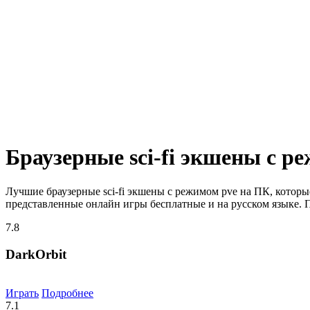
Браузерные sci-fi экшены с р
Лучшие браузерные sci-fi экшены с режимом pve на ПК, котор
представленные онлайн игры бесплатные и на русском языке. 
7.8
DarkOrbit
Играть
Подробнее
7.1