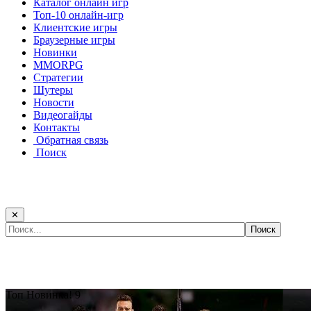
Каталог онлайн игр
Топ-10 онлайн-игр
Клиентские игры
Браузерные игры
Новинки
MMORPG
Стратегии
Шутеры
Новости
Видеогайды
Контакты
Обратная связь
Поиск
✕
Самые популярные игры сегодня:
Топ
Новинка!
9