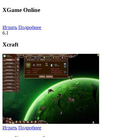
XGame Online
Играть
Подробнее
6.1
Xcraft
Играть
Подробнее