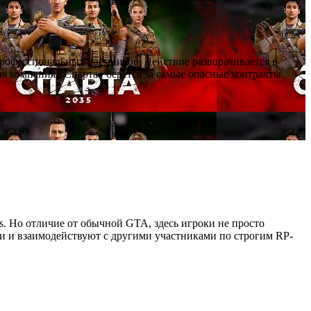
профессиональных наёмников. Действие разворачивается в
я компания «Спарта» берётся за самые опасные контракты.
as. Но отличие от обычной GTA, здесь игроки не просто
ии и взаимодействуют с другими участниками по строгим RP-