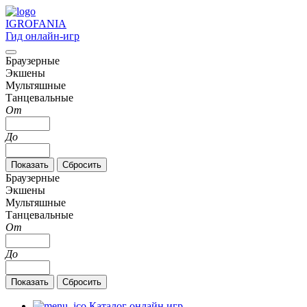
IGRO
FANIA
Гид онлайн-игр
Браузерные
Экшены
Мультяшные
Танцевальные
От
До
Браузерные
Экшены
Мультяшные
Танцевальные
От
До
Каталог онлайн игр