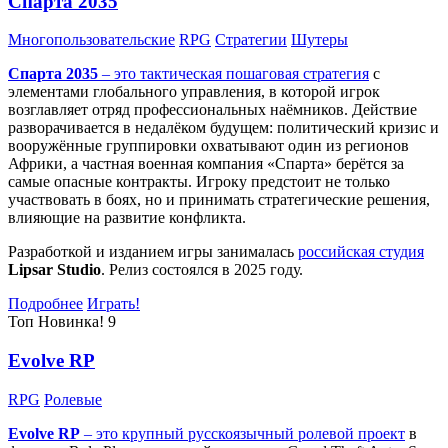
Спарта 2035
Многопользовательские
RPG
Стратегии
Шутеры
Спарта 2035
– это тактическая
пошаговая стратегия
с
элементами глобального управления, в которой игрок
возглавляет отряд профессиональных наёмников. Действие
разворачивается в недалёком будущем: политический кризис и
вооружённые группировки охватывают один из регионов
Африки, а частная военная компания «Спарта» берётся за
самые опасные контракты. Игроку предстоит не только
участвовать в боях, но и принимать стратегические решения,
влияющие на развитие конфликта.
Разработкой и изданием игры занималась
российская студия
Lipsar Studio
. Релиз состоялся в 2025 году.
Подробнее
Играть!
Топ
Новинка!
9
Evolve RP
RPG
Ролевые
Evolve RP
– это крупный русскоязычный
ролевой проект
в