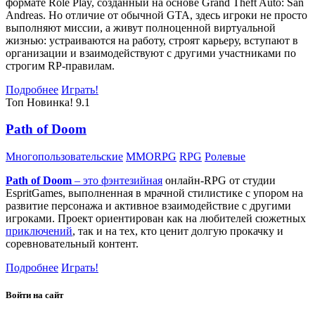
формате Role Play, созданный на основе Grand Theft Auto: San
Andreas. Но отличие от обычной GTA, здесь игроки не просто
выполняют миссии, а живут полноценной виртуальной
жизнью: устраиваются на работу, строят карьеру, вступают в
организации и взаимодействуют с другими участниками по
строгим RP-правилам.
Подробнее
Играть!
Топ
Новинка!
9.1
Path of Doom
Многопользовательские
MMORPG
RPG
Ролевые
Path of Doom
– это
фэнтезийная
онлайн-RPG от студии
EspritGames, выполненная в мрачной стилистике с упором на
развитие персонажа и активное взаимодействие с другими
игроками. Проект ориентирован как на любителей сюжетных
приключений
, так и на тех, кто ценит долгую прокачку и
соревновательный контент.
Подробнее
Играть!
Войти на сайт