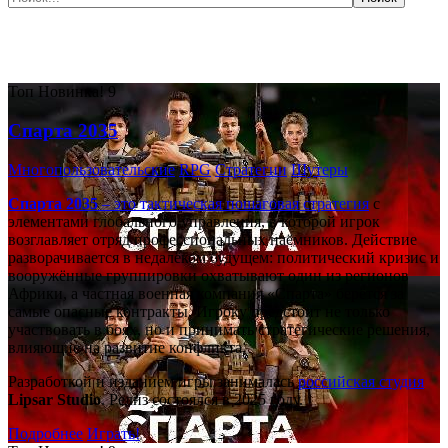
Самые популярные игры сегодня:
Топ
Новинка!
9
Спарта 2035
Многопользовательские
RPG
Стратегии
Шутеры
Спарта 2035
– это тактическая
пошаговая стратегия
с
элементами глобального управления, в которой игрок
возглавляет отряд профессиональных наёмников. Действие
разворачивается в недалёком будущем: политический кризис и
вооружённые группировки охватывают один из регионов
Африки, а частная военная компания «Спарта» берётся за
самые опасные контракты. Игроку предстоит не только
участвовать в боях, но и принимать стратегические решения,
влияющие на развитие конфликта.
Разработкой и изданием игры занималась
российская студия
Lipsar Studio
. Релиз состоялся в 2025 году.
Подробнее
Играть!