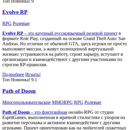
Топ
Новинка!
9
Evolve RP
RPG
Ролевые
Evolve RP
– это крупный русскоязычный
ролевой проект
в
формате Role Play, созданный на основе Grand Theft Auto: San
Andreas. Но отличие от обычной GTA, здесь игроки не просто
выполняют миссии, а живут полноценной виртуальной
жизнью: устраиваются на работу, строят карьеру, вступают в
организации и взаимодействуют с другими участниками по
строгим RP-правилам.
Подробнее
Играть!
Топ
Новинка!
9.1
Path of Doom
Многопользовательские
MMORPG
RPG
Ролевые
Path of Doom
– это
фэнтезийная
онлайн-RPG от студии
EspritGames, выполненная в мрачной стилистике с упором на
развитие персонажа и активное взаимодействие с другими
игроками. Проект ориентирован как на любителей сюжетных