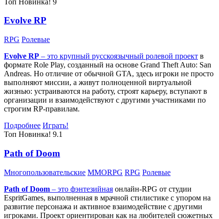
Топ
Новинка!
9
Evolve RP
RPG
Ролевые
Evolve RP
– это крупный русскоязычный
ролевой проект
в
формате Role Play, созданный на основе Grand Theft Auto: San
Andreas. Но отличие от обычной GTA, здесь игроки не просто
выполняют миссии, а живут полноценной виртуальной
жизнью: устраиваются на работу, строят карьеру, вступают в
организации и взаимодействуют с другими участниками по
строгим RP-правилам.
Подробнее
Играть!
Топ
Новинка!
9.1
Path of Doom
Многопользовательские
MMORPG
RPG
Ролевые
Path of Doom
– это
фэнтезийная
онлайн-RPG от студии
EspritGames, выполненная в мрачной стилистике с упором на
развитие персонажа и активное взаимодействие с другими
игроками. Проект ориентирован как на любителей сюжетных