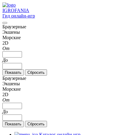
IGRO
FANIA
Гид онлайн-игр
Браузерные
Экшены
Морские
2D
От
До
Браузерные
Экшены
Морские
2D
От
До
Каталог онлайн игр