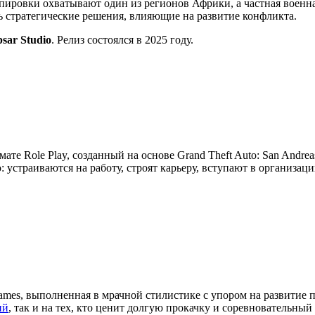
ировки охватывают один из регионов Африки, а частная военна
ть стратегические решения, влияющие на развитие конфликта.
psar Studio
. Релиз состоялся в 2025 году.
мате Role Play, созданный на основе Grand Theft Auto: San Andre
устраиваются на работу, строят карьеру, вступают в организац
ames, выполненная в мрачной стилистике с упором на развитие 
ий
, так и на тех, кто ценит долгую прокачку и соревновательный 