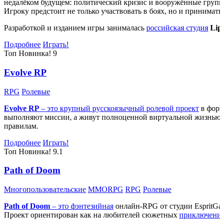
недалёком будущем: политический кризис и вооружённые групп
Игроку предстоит не только участвовать в боях, но и принима
Разработкой и изданием игры занималась
российская студия
Li
Подробнее
Играть!
Топ
Новинка!
9
Evolve RP
RPG
Ролевые
Evolve RP
– это крупный русскоязычный
ролевой проект
в фор
выполняют миссии, а живут полноценной виртуальной жизнью: 
правилам.
Подробнее
Играть!
Топ
Новинка!
9.1
Path of Doom
Многопользовательские
MMORPG
RPG
Ролевые
Path of Doom
– это
фэнтезийная
онлайн-RPG от студии EspritG
Проект ориентирован как на любителей сюжетных
приключен