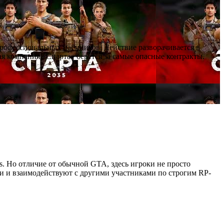
профессиональных наёмников. Действие разворачивается в
я компания «Спарта» берётся за самые опасные контракты.
as. Но отличие от обычной GTA, здесь игроки не просто
ии и взаимодействуют с другими участниками по строгим RP-