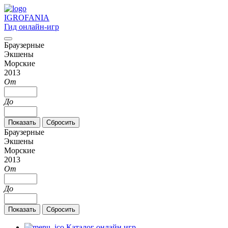
IGRO
FANIA
Гид онлайн-игр
Браузерные
Экшены
Морские
2013
От
До
Браузерные
Экшены
Морские
2013
От
До
Каталог онлайн игр