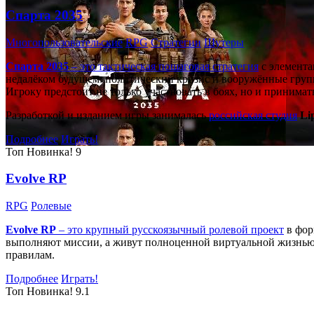
Спарта 2035
Многопользовательские
RPG
Стратегии
Шутеры
Спарта 2035
– это тактическая
пошаговая стратегия
с элемента
недалёком будущем: политический кризис и вооружённые групп
Игроку предстоит не только участвовать в боях, но и принима
Разработкой и изданием игры занималась
российская студия
Li
Подробнее
Играть!
Топ
Новинка!
9
Evolve RP
RPG
Ролевые
Evolve RP
– это крупный русскоязычный
ролевой проект
в фор
выполняют миссии, а живут полноценной виртуальной жизнью: 
правилам.
Подробнее
Играть!
Топ
Новинка!
9.1