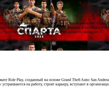
ми глобального управления, в которой игрок возглавляет отряд 
ировки охватывают один из регионов Африки, а частная военна
ть стратегические решения, влияющие на развитие конфликта.
psar Studio
. Релиз состоялся в 2025 году.
мате Role Play, созданный на основе Grand Theft Auto: San Andre
устраиваются на работу, строят карьеру, вступают в организац