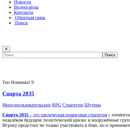
Новости
Видеогайды
Контакты
Обратная связь
Поиск
✕
Самые популярные игры сегодня:
Топ
Новинка!
9
Спарта 2035
Многопользовательские
RPG
Стратегии
Шутеры
Спарта 2035
– это тактическая
пошаговая стратегия
с элемента
недалёком будущем: политический кризис и вооружённые групп
Игроку предстоит не только участвовать в боях, но и принима