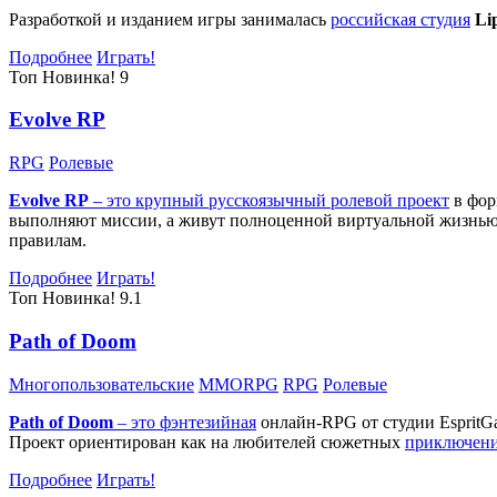
Разработкой и изданием игры занималась
российская студия
Li
Подробнее
Играть!
Топ
Новинка!
9
Evolve RP
RPG
Ролевые
Evolve RP
– это крупный русскоязычный
ролевой проект
в фор
выполняют миссии, а живут полноценной виртуальной жизнью: 
правилам.
Подробнее
Играть!
Топ
Новинка!
9.1
Path of Doom
Многопользовательские
MMORPG
RPG
Ролевые
Path of Doom
– это
фэнтезийная
онлайн-RPG от студии EspritG
Проект ориентирован как на любителей сюжетных
приключен
Подробнее
Играть!