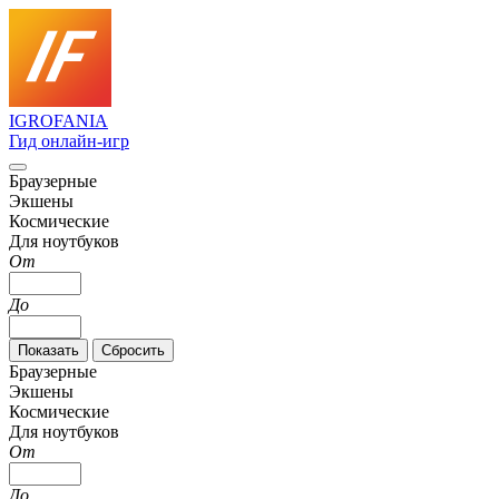
IGRO
FANIA
Гид онлайн-игр
Браузерные
Экшены
Космические
Для ноутбуков
От
До
Браузерные
Экшены
Космические
Для ноутбуков
От
До