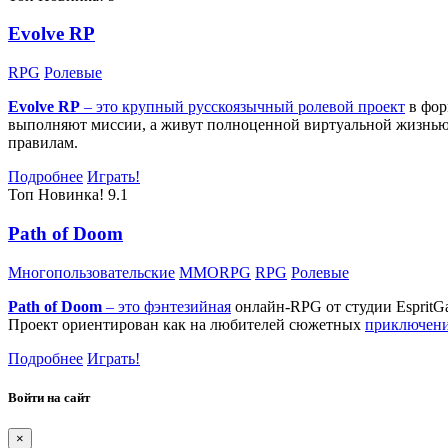
Evolve RP
RPG
Ролевые
Evolve RP
– это крупный русскоязычный
ролевой проект
в фор
выполняют миссии, а живут полноценной виртуальной жизнью: 
правилам.
Подробнее
Играть!
Топ
Новинка!
9.1
Path of Doom
Многопользовательские
MMORPG
RPG
Ролевые
Path of Doom
– это
фэнтезийная
онлайн-RPG от студии EspritG
Проект ориентирован как на любителей сюжетных
приключен
Подробнее
Играть!
Войти на сайт
×