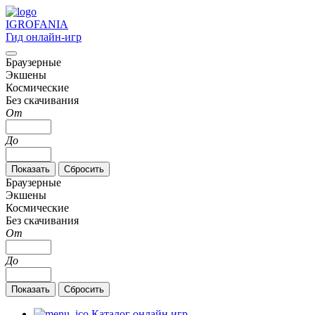
IGRO
FANIA
Гид онлайн-игр
Браузерные
Экшены
Космические
Без скачивания
От
До
Браузерные
Экшены
Космические
Без скачивания
От
До
Каталог онлайн игр