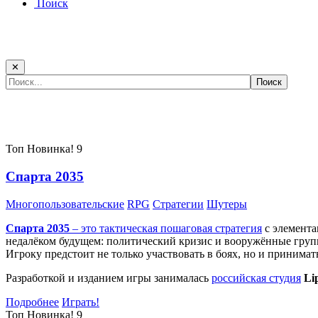
Поиск
✕
Самые популярные игры сегодня:
Топ
Новинка!
9
Спарта 2035
Многопользовательские
RPG
Стратегии
Шутеры
Спарта 2035
– это тактическая
пошаговая стратегия
с элемента
недалёком будущем: политический кризис и вооружённые групп
Игроку предстоит не только участвовать в боях, но и принима
Разработкой и изданием игры занималась
российская студия
Li
Подробнее
Играть!
Топ
Новинка!
9