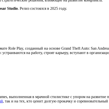
ть стратегические решения, влияющие на развитие конфликта.
psar Studio
. Релиз состоялся в 2025 году.
мате Role Play, созданный на основе Grand Theft Auto: San Andre
устраиваются на работу, строят карьеру, вступают в организац
ames, выполненная в мрачной стилистике с упором на развитие 
ий
, так и на тех, кто ценит долгую прокачку и соревновательный 