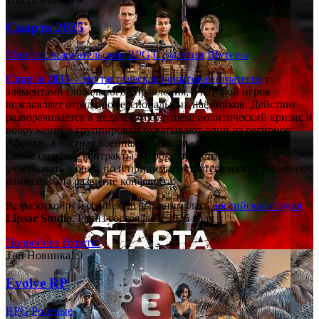
Спарта 2035
Многопользовательские
RPG
Стратегии
Шутеры
Спарта 2035
– это тактическая
пошаговая стратегия
с
элементами глобального управления, в которой игрок
возглавляет отряд профессиональных наёмников. Действие
разворачивается в недалёком будущем: политический кризис и
вооружённые группировки охватывают один из регионов
Африки, а частная военная компания «Спарта» берётся за
самые опасные контракты. Игроку предстоит не только
участвовать в боях, но и принимать стратегические решения,
влияющие на развитие конфликта.
Разработкой и изданием игры занималась
российская студия
Lipsar Studio
. Релиз состоялся в 2025 году.
Подробнее
Играть!
Топ
Новинка!
9
Evolve RP
RPG
Ролевые