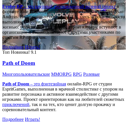
Evolve RP
– это крупный русскоязычный
ролевой проект
в
формате Role Play, созданный на основе Grand Theft Auto: San
Andreas. Но отличие от обычной GTA, здесь игроки не просто
выполняют миссии, а живут полноценной виртуальной
жизнью: устраиваются на работу, строят карьеру, вступают в
организации и взаимодействуют с другими участниками по
строгим RP-правилам.
Подробнее
Играть!
Топ
Новинка!
9.1
Path of Doom
Многопользовательские
MMORPG
RPG
Ролевые
Path of Doom
– это
фэнтезийная
онлайн-RPG от студии
EspritGames, выполненная в мрачной стилистике с упором на
развитие персонажа и активное взаимодействие с другими
игроками. Проект ориентирован как на любителей сюжетных
приключений
, так и на тех, кто ценит долгую прокачку и
соревновательный контент.
Подробнее
Играть!