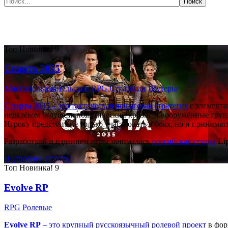
Самые популярные игры сегодня:
Топ
Новинка!
9
Спарта 2035
Многопользовательские
RPG
Стратегии
Шутеры
Спарта 2035
– это тактическая
пошаговая стратегия
с элемента
недалёком будущем: политический кризис и вооружённые групп
Игроку предстоит не только участвовать в боях, но и принима
Разработкой и изданием игры занималась
российская студия
Li
Подробнее
Играть!
Топ
Новинка!
9
Evolve RP
RPG
Ролевые
Evolve RP
– это крупный русскоязычный
ролевой проект
в фор