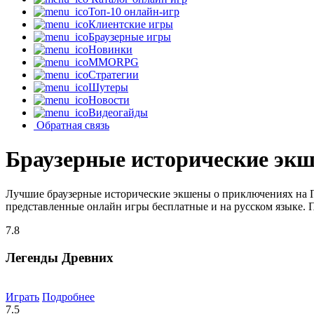
Топ-10 онлайн-игр
Клиентские игры
Браузерные игры
Новинки
MMORPG
Стратегии
Шутеры
Новости
Видеогайды
Обратная связь
Браузерные исторические эк
Лучшие браузерные исторические экшены о приключениях на П
представленные онлайн игры бесплатные и на русском языке. 
7.8
Легенды Древних
Играть
Подробнее
7.5