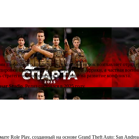
ми глобального управления, в которой игрок возглавляет отряд 
ировки охватывают один из регионов Африки, а частная военна
ть стратегические решения, влияющие на развитие конфликта.
psar Studio
. Релиз состоялся в 2025 году.
мате Role Play, созданный на основе Grand Theft Auto: San Andre