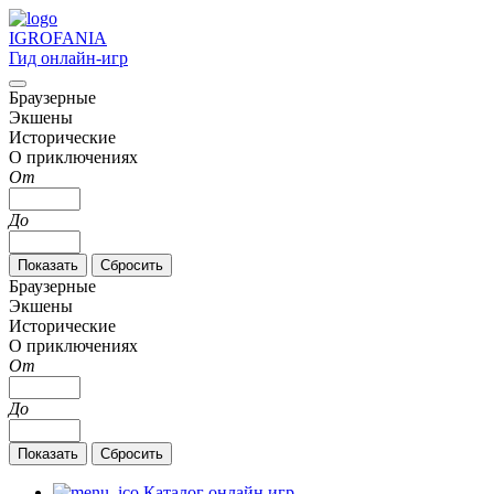
IGRO
FANIA
Гид онлайн-игр
Браузерные
Экшены
Исторические
О приключениях
От
До
Браузерные
Экшены
Исторические
О приключениях
От
До
Каталог онлайн игр