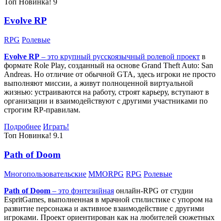
Топ
Новинка!
9
Evolve RP
RPG
Ролевые
Evolve RP
– это крупный русскоязычный
ролевой проект
в
формате Role Play, созданный на основе Grand Theft Auto: San
Andreas. Но отличие от обычной GTA, здесь игроки не просто
выполняют миссии, а живут полноценной виртуальной
жизнью: устраиваются на работу, строят карьеру, вступают в
организации и взаимодействуют с другими участниками по
строгим RP-правилам.
Подробнее
Играть!
Топ
Новинка!
9.1
Path of Doom
Многопользовательские
MMORPG
RPG
Ролевые
Path of Doom
– это
фэнтезийная
онлайн-RPG от студии
EspritGames, выполненная в мрачной стилистике с упором на
развитие персонажа и активное взаимодействие с другими
игроками. Проект ориентирован как на любителей сюжетных