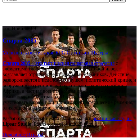
Самые популярные игры сегодня:
Топ
Новинка!
9
Спарта 2035
Многопользовательские
RPG
Стратегии
Шутеры
Спарта 2035
– это тактическая
пошаговая стратегия
с
элементами глобального управления, в которой игрок
возглавляет отряд профессиональных наёмников. Действие
разворачивается в недалёком будущем: политический кризис и
вооружённые группировки охватывают один из регионов
Африки, а частная военная компания «Спарта» берётся за
самые опасные контракты. Игроку предстоит не только
участвовать в боях, но и принимать стратегические решения,
влияющие на развитие конфликта.
Разработкой и изданием игры занималась
российская студия
Lipsar Studio
. Релиз состоялся в 2025 году.
Подробнее
Играть!