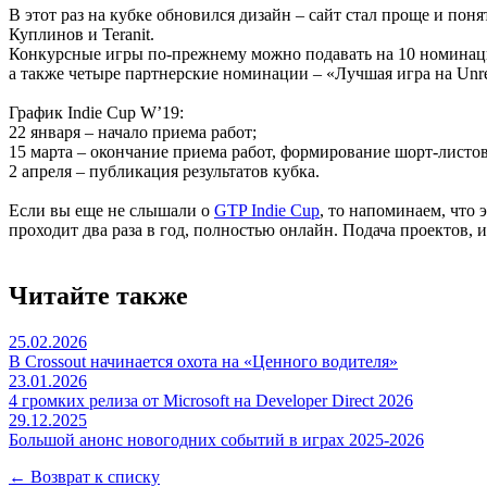
В этот раз на кубке обновился дизайн – сайт стал проще и п
Куплинов и Teranit.
Конкурсные игры по-прежнему можно подавать на 10 номинаци
а также четыре партнерские номинации – «Лучшая игра на Unre
График Indie Cup W’19:
22 января – начало приема работ;
15 марта – окончание приема работ, формирование шорт-листов
2 апреля – публикация результатов кубка.
Если вы еще не слышали о
GTP Indie Cup
, то напоминаем, что
проходит два раза в год, полностью онлайн. Подача проектов, 
Читайте также
25.02.2026
В Crossout начинается охота на «Ценного водителя»
23.01.2026
4 громких релиза от Microsoft на Developer Direct 2026
29.12.2025
Большой анонс новогодних событий в играх 2025-2026
← Возврат к списку