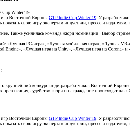
 Cup Winter‘19
х игр Восточной Европы
GTP Indie Cup Winter‘19
. У разработчико
ть показать свою игру экспертам индустрии, прессе и издателям
онятнее. Также усилилась команда жюри номинации «Выбор стри
й: «Лучшая PC-игра», «Лучшая мобильная игра», «Лучшая VR-и
al Engine», «Лучшая игра на Unity», «Лучшая игра на Corona» и
;
 это крупнейший конкурс инди-разработчиков Восточной Европы.
их презентация, судейство жюри и награждение происходят на сай
х игр Восточной Европы
GTP Indie Cup Winter‘19
. У разработчико
ть показать свою игру экспертам индустрии, прессе и издателям