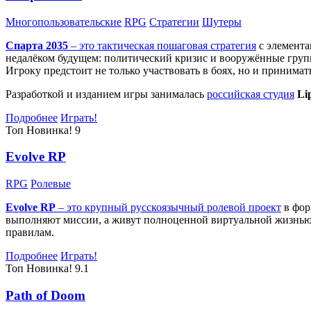
Многопользовательские
RPG
Стратегии
Шутеры
Спарта 2035
– это тактическая
пошаговая стратегия
с элемента
недалёком будущем: политический кризис и вооружённые групп
Игроку предстоит не только участвовать в боях, но и принима
Разработкой и изданием игры занималась
российская студия
Li
Подробнее
Играть!
Топ
Новинка!
9
Evolve RP
RPG
Ролевые
Evolve RP
– это крупный русскоязычный
ролевой проект
в фор
выполняют миссии, а живут полноценной виртуальной жизнью: 
правилам.
Подробнее
Играть!
Топ
Новинка!
9.1
Path of Doom