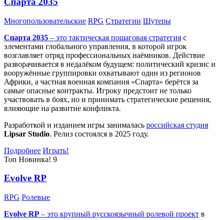
Спарта 2035
Многопользовательские
RPG
Стратегии
Шутеры
Спарта 2035
– это тактическая
пошаговая стратегия
с
элементами глобального управления, в которой игрок
возглавляет отряд профессиональных наёмников. Действие
разворачивается в недалёком будущем: политический кризис и
вооружённые группировки охватывают один из регионов
Африки, а частная военная компания «Спарта» берётся за
самые опасные контракты. Игроку предстоит не только
участвовать в боях, но и принимать стратегические решения,
влияющие на развитие конфликта.
Разработкой и изданием игры занималась
российская студия
Lipsar Studio
. Релиз состоялся в 2025 году.
Подробнее
Играть!
Топ
Новинка!
9
Evolve RP
RPG
Ролевые
Evolve RP
– это крупный русскоязычный
ролевой проект
в