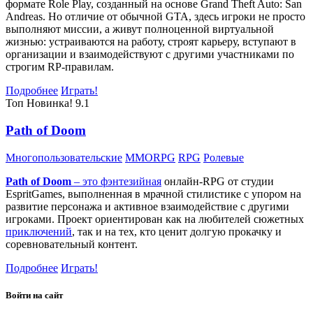
формате Role Play, созданный на основе Grand Theft Auto: San
Andreas. Но отличие от обычной GTA, здесь игроки не просто
выполняют миссии, а живут полноценной виртуальной
жизнью: устраиваются на работу, строят карьеру, вступают в
организации и взаимодействуют с другими участниками по
строгим RP-правилам.
Подробнее
Играть!
Топ
Новинка!
9.1
Path of Doom
Многопользовательские
MMORPG
RPG
Ролевые
Path of Doom
– это
фэнтезийная
онлайн-RPG от студии
EspritGames, выполненная в мрачной стилистике с упором на
развитие персонажа и активное взаимодействие с другими
игроками. Проект ориентирован как на любителей сюжетных
приключений
, так и на тех, кто ценит долгую прокачку и
соревновательный контент.
Подробнее
Играть!
Войти на сайт