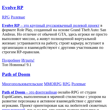
Evolve RP
RPG
Ролевые
Evolve RP
– это крупный русскоязычный
ролевой проект
в
формате Role Play, созданный на основе Grand Theft Auto: San
Andreas. Но отличие от обычной GTA, здесь игроки не просто
выполняют миссии, а живут полноценной виртуальной
жизнью: устраиваются на работу, строят карьеру, вступают в
организации и взаимодействуют с другими участниками по
строгим RP-правилам.
Подробнее
Играть!
Топ
Новинка!
9.1
Path of Doom
Многопользовательские
MMORPG
RPG
Ролевые
Path of Doom
– это
фэнтезийная
онлайн-RPG от студии
EspritGames, выполненная в мрачной стилистике с упором на
развитие персонажа и активное взаимодействие с другими
игроками. Проект ориентирован как на любителей сюжетных
приключений
, так и на тех, кто ценит долгую прокачку и