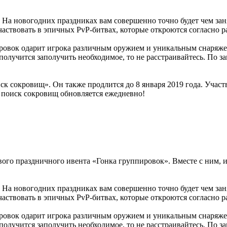
. На новогодних праздниках вам совершенно точно будет чем зан
частвовать в эпичных PvP-битвах, которые откроются согласно 
ровок одарит игрока различным оружием и уникальным снаряжен
получится заполучить необходимое, то не расстраивайтесь. По з
к сокровищ». Он также продлится до 8 января 2019 года. Участв
 поиск сокровищ обновляется ежедневно!
ого праздничного ивента «Гонка группировок». Вместе с ним, и
. На новогодних праздниках вам совершенно точно будет чем зан
частвовать в эпичных PvP-битвах, которые откроются согласно 
ровок одарит игрока различным оружием и уникальным снаряжен
получится заполучить необходимое, то не расстраивайтесь. По з