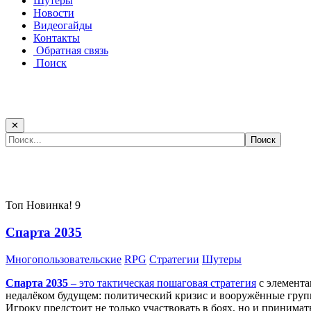
Шутеры
Новости
Видеогайды
Контакты
Обратная связь
Поиск
✕
Самые популярные игры сегодня:
Топ
Новинка!
9
Спарта 2035
Многопользовательские
RPG
Стратегии
Шутеры
Спарта 2035
– это тактическая
пошаговая стратегия
с элемента
недалёком будущем: политический кризис и вооружённые групп
Игроку предстоит не только участвовать в боях, но и принима