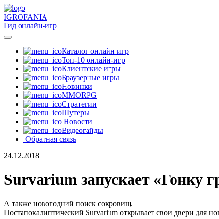
IGRO
FANIA
Гид онлайн-игр
Каталог онлайн игр
Топ-10 онлайн-игр
Клиентские игры
Браузерные игры
Новинки
MMORPG
Стратегии
Шутеры
Новости
Видеогайды
Обратная связь
24.12.2018
Survarium запускает «Гонку 
А также новогодний поиск сокровищ.
Постапокалиптический Survarium открывает свои двери для нов