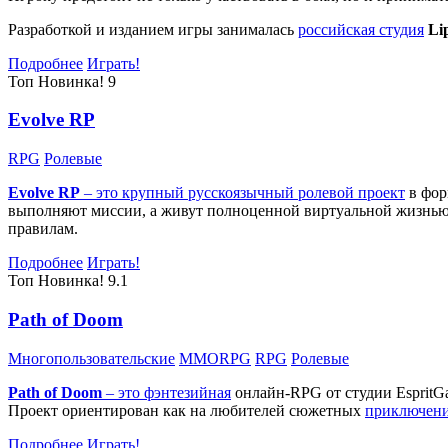
Разработкой и изданием игры занималась
российская студия
Li
Подробнее
Играть!
Топ
Новинка!
9
Evolve RP
RPG
Ролевые
Evolve RP
– это крупный русскоязычный
ролевой проект
в фор
выполняют миссии, а живут полноценной виртуальной жизнью: 
правилам.
Подробнее
Играть!
Топ
Новинка!
9.1
Path of Doom
Многопользовательские
MMORPG
RPG
Ролевые
Path of Doom
– это
фэнтезийная
онлайн-RPG от студии EspritG
Проект ориентирован как на любителей сюжетных
приключен
Подробнее
Играть!