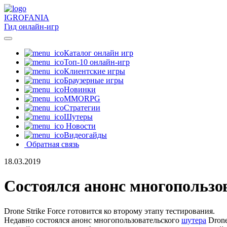
IGRO
FANIA
Гид онлайн-игр
Каталог онлайн игр
Топ-10 онлайн-игр
Клиентские игры
Браузерные игры
Новинки
MMORPG
Стратегии
Шутеры
Новости
Видеогайды
Обратная связь
18.03.2019
Состоялся анонс многопользо
Drone Strike Force готовится ко второму этапу тестирования.
Недавно состоялся анонс многопользовательского
шутера
Drone