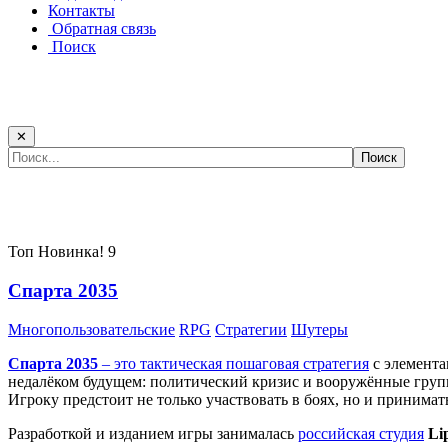
Контакты
Обратная связь
Поиск
✕
Самые популярные игры сегодня:
Топ
Новинка!
9
Спарта 2035
Многопользовательские
RPG
Стратегии
Шутеры
Спарта 2035
– это тактическая
пошаговая стратегия
с элемента
недалёком будущем: политический кризис и вооружённые групп
Игроку предстоит не только участвовать в боях, но и принима
Разработкой и изданием игры занималась
российская студия
Li