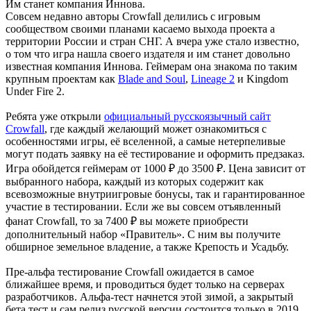
Им станет компания Иннова.
Совсем недавно авторы Crowfall делились с игровым
сообществом своими планами касаемо выхода проекта а
территории России и стран СНГ. А вчера уже стало известно,
о том что игра нашла своего издателя и им станет довольно
известная компания Иннова. Геймерам она знакома по таким
крупным проектам как
Blade and Soul
,
Lineage 2
и Kingdom
Under Fire 2.
Ребята уже открыли
официальный русскоязычный сайт
Crowfall
, где каждый желающий может ознакомиться с
особенностями игры, её вселенной, а самые нетерпеливые
могут подать заявку на её тестирование и оформить предзаказ.
Игра обойдется геймерам от 1000 ₽ до 3500 ₽. Цена зависит от
выбранного набора, каждый из которых содержит как
всевозможные внутриигровые бонусы, так и гарантированное
участие в тестировании. Если же вы совсем отъявленный
фанат Crowfall, то за 7400 ₽ вы можете приобрести
дополнительный набор «Правитель». С ним вы получите
обширное земельное владение, а также Крепость и Усадьбу.
Пре-альфа тестирование Crowfall ожидается в самое
ближайшее время, и проводиться будет только на серверах
разработчиков. Альфа-тест начнется этой зимой, а закрытый
бета тест и сам релиз русской версии состоится только в 2019