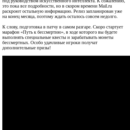
под руководством искусственного интеллекта. К сожалению,
это пока все подробности, но в скором времени Mail.ru
раскроют остальную информацию. Релиз запланирован уже
на конец месяца, поэтому ждать осталось совсем недолго.
К слову, подготовка в патчу в самом разгаре. Скоро стартует
марафон «Путь к бессмертию», в ходе которого вы будете
выполнять специальные квесты и зарабатывать монеты
бессмертных. Особо удачливые игроки получат
дополнительные призы!