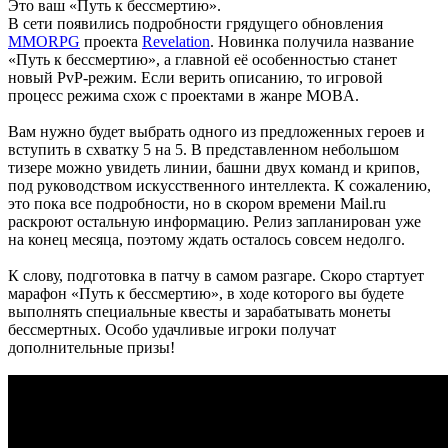
Это ваш «Путь к бессмертию».
В сети появились подробности грядущего обновления
MMORPG
проекта
Revelation
. Новинка получила название
«Путь к бессмертию», а главной её особенностью станет
новый PvP-режим. Если верить описанию, то игровой
процесс режима схож с проектами в жанре MOBA.
Вам нужно будет выбрать одного из предложенных героев и
вступить в схватку 5 на 5. В представленном небольшом
тизере можно увидеть линии, башни двух команд и крипов,
под руководством искусственного интеллекта. К сожалению,
это пока все подробности, но в скором времени Mail.ru
раскроют остальную информацию. Релиз запланирован уже
на конец месяца, поэтому ждать осталось совсем недолго.
К слову, подготовка в патчу в самом разгаре. Скоро стартует
марафон «Путь к бессмертию», в ходе которого вы будете
выполнять специальные квесты и зарабатывать монеты
бессмертных. Особо удачливые игроки получат
дополнительные призы!