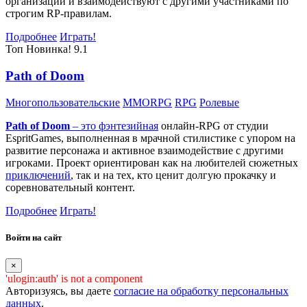
организации и взаимодействуют с другими участниками по
строгим RP-правилам.
Подробнее
Играть!
Топ
Новинка!
9.1
Path of Doom
Многопользовательские
MMORPG
RPG
Ролевые
Path of Doom
– это
фэнтезийная
онлайн-RPG от студии
EspritGames, выполненная в мрачной стилистике с упором на
развитие персонажа и активное взаимодействие с другими
игроками. Проект ориентирован как на любителей сюжетных
приключений
, так и на тех, кто ценит долгую прокачку и
соревновательный контент.
Подробнее
Играть!
Войти на сайт
×
'ulogin:auth' is not a component
Авторизуясь, вы даете
согласие на обработку персональных
данных
.