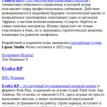
Спарта 2035
– это тактическая
пошаговая стратегия
с
элементами глобального управления, в которой игрок
возглавляет отряд профессиональных наёмников. Действие
разворачивается в недалёком будущем: политический кризис и
вооружённые группировки охватывают один из регионов
Африки, а частная военная компания «Спарта» берётся за
самые опасные контракты. Игроку предстоит не только
участвовать в боях, но и принимать стратегические решения,
влияющие на развитие конфликта.
Разработкой и изданием игры занималась
российская студия
Lipsar Studio
. Релиз состоялся в 2025 году.
Подробнее
Играть!
Топ
Новинка!
9
Evolve RP
RPG
Ролевые
Evolve RP
– это крупный русскоязычный
ролевой проект
в
формате Role Play, созданный на основе Grand Theft Auto: San
Andreas. Но отличие от обычной GTA, здесь игроки не просто
выполняют миссии, а живут полноценной виртуальной
жизнью: устраиваются на работу, строят карьеру, вступают в