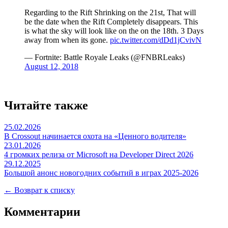
Regarding to the Rift Shrinking on the 21st, That will
be the date when the Rift Completely disappears. This
is what the sky will look like on the on the 18th. 3 Days
away from when its gone.
pic.twitter.com/dDd1jCvivN
— Fortnite: Battle Royale Leaks (@FNBRLeaks)
August 12, 2018
Читайте также
25.02.2026
В Crossout начинается охота на «Ценного водителя»
23.01.2026
4 громких релиза от Microsoft на Developer Direct 2026
29.12.2025
Большой анонс новогодних событий в играх 2025-2026
← Возврат к списку
Комментарии