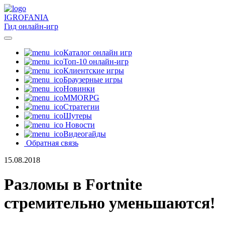
IGRO
FANIA
Гид онлайн-игр
Каталог онлайн игр
Топ-10 онлайн-игр
Клиентские игры
Браузерные игры
Новинки
MMORPG
Стратегии
Шутеры
Новости
Видеогайды
Обратная связь
15.08.2018
Разломы в Fortnite
стремительно уменьшаются!