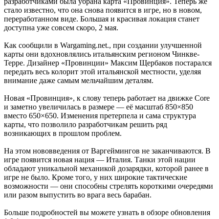
разработчиками была убрана карта «Провинция». Теперь же
стало известно, что она снова появится в игре, но в новом,
переработанном виде. Большая и красивая локация станет
доступна уже совсем скоро, 2 мая.
Как сообщили в Wargaming.net., при создании улучшенной
карты они вдохновлялись итальянским регионом Чинкве-
Терре. Дизайнер «Провинции» Максим Щербаков постарался
передать весь колорит этой итальянской местности, уделяя
внимание даже самым мельчайшим деталям.
Новая «Провинция», к слову теперь работает на движке Core
и заметно увеличилась в размере — её масштаб 850×850
вместо 650×650. Изменения претерпела и сама структура
карты, что позволило разработчикам решить ряд
возникающих в прошлом проблем.
На этом нововведения от Варгеймингов не заканчиваются. В
игре появится новая нация — Италия. Танки этой нации
обладают уникальной механикой дозарядки, которой ранее в
игре не было. Кроме того, у них широкие тактические
возможности — они способны стрелять короткими очередями
или разом выпустить во врага весь барабан.
Больше подробностей вы можете узнать в обзоре обновления