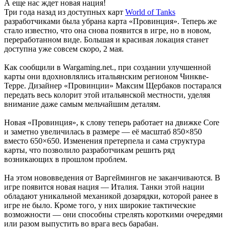
А еще нас ждет новая нация!
Три года назад из доступных карт
World of Tanks
разработчиками была убрана карта «Провинция». Теперь же
стало известно, что она снова появится в игре, но в новом,
переработанном виде. Большая и красивая локация станет
доступна уже совсем скоро, 2 мая.
Как сообщили в Wargaming.net., при создании улучшенной
карты они вдохновлялись итальянским регионом Чинкве-
Терре. Дизайнер «Провинции» Максим Щербаков постарался
передать весь колорит этой итальянской местности, уделяя
внимание даже самым мельчайшим деталям.
Новая «Провинция», к слову теперь работает на движке Core
и заметно увеличилась в размере — её масштаб 850×850
вместо 650×650. Изменения претерпела и сама структура
карты, что позволило разработчикам решить ряд
возникающих в прошлом проблем.
На этом нововведения от Варгеймингов не заканчиваются. В
игре появится новая нация — Италия. Танки этой нации
обладают уникальной механикой дозарядки, которой ранее в
игре не было. Кроме того, у них широкие тактические
возможности — они способны стрелять короткими очередями
или разом выпустить во врага весь барабан.