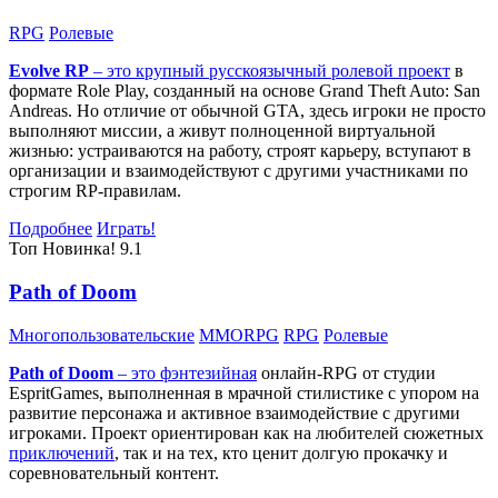
RPG
Ролевые
Evolve RP
– это крупный русскоязычный
ролевой проект
в
формате Role Play, созданный на основе Grand Theft Auto: San
Andreas. Но отличие от обычной GTA, здесь игроки не просто
выполняют миссии, а живут полноценной виртуальной
жизнью: устраиваются на работу, строят карьеру, вступают в
организации и взаимодействуют с другими участниками по
строгим RP-правилам.
Подробнее
Играть!
Топ
Новинка!
9.1
Path of Doom
Многопользовательские
MMORPG
RPG
Ролевые
Path of Doom
– это
фэнтезийная
онлайн-RPG от студии
EspritGames, выполненная в мрачной стилистике с упором на
развитие персонажа и активное взаимодействие с другими
игроками. Проект ориентирован как на любителей сюжетных
приключений
, так и на тех, кто ценит долгую прокачку и
соревновательный контент.