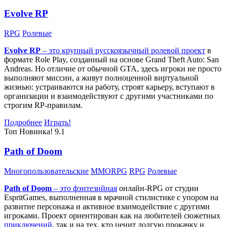
Evolve RP
RPG
Ролевые
Evolve RP
– это крупный русскоязычный
ролевой проект
в
формате Role Play, созданный на основе Grand Theft Auto: San
Andreas. Но отличие от обычной GTA, здесь игроки не просто
выполняют миссии, а живут полноценной виртуальной
жизнью: устраиваются на работу, строят карьеру, вступают в
организации и взаимодействуют с другими участниками по
строгим RP-правилам.
Подробнее
Играть!
Топ
Новинка!
9.1
Path of Doom
Многопользовательские
MMORPG
RPG
Ролевые
Path of Doom
– это
фэнтезийная
онлайн-RPG от студии
EspritGames, выполненная в мрачной стилистике с упором на
развитие персонажа и активное взаимодействие с другими
игроками. Проект ориентирован как на любителей сюжетных
приключений
, так и на тех, кто ценит долгую прокачку и