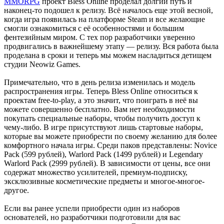
MMORPG
проект Bless Online проделал долгий путь и
наконец-то подошел к релизу. Всё началось еще этой весной,
когда игра появилась на платформе Steam и все желающие
смогли ознакомиться с её особенностями и большим
фентезийным миром. С тех пор разработчики уверенно
продвигались в важнейшему этапу — релизу. Вся работа была
проделана в сроки и теперь мы можем насладиться детищем
студии Neowiz Games.
Примечательно, что в день релиза изменилась и модель
распространения игры. Теперь Bless Online относиться к
проектам free-to-play, а это значит, что поиграть в неё вы
можете совершенно бесплатно. Вам нет необходимости
покупать специальные наборы, чтобы получить доступ к
чему-либо. В игре присутствуют лишь стартовые наборы,
которые вы можете приобрести по своему желанию для более
комфортного начала игры. Среди паков представлены: Novice
Pack (599 рублей), Warlord Pack (1499 рублей) и Legendary
Warlord Pack (2999 рублей). В зависимости от цены, все они
содержат множество усилителей, премиум-подписку,
эксклюзивные косметические предметы и многое-многое-
другое.
Если вы ранее успели приобрести один из наборов
основателей, но разработчики подготовили для вас