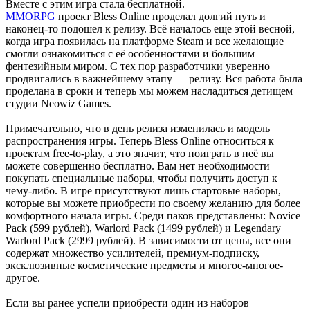
Вместе с этим игра стала бесплатной.
MMORPG
проект Bless Online проделал долгий путь и
наконец-то подошел к релизу. Всё началось еще этой весной,
когда игра появилась на платформе Steam и все желающие
смогли ознакомиться с её особенностями и большим
фентезийным миром. С тех пор разработчики уверенно
продвигались в важнейшему этапу — релизу. Вся работа была
проделана в сроки и теперь мы можем насладиться детищем
студии Neowiz Games.
Примечательно, что в день релиза изменилась и модель
распространения игры. Теперь Bless Online относиться к
проектам free-to-play, а это значит, что поиграть в неё вы
можете совершенно бесплатно. Вам нет необходимости
покупать специальные наборы, чтобы получить доступ к
чему-либо. В игре присутствуют лишь стартовые наборы,
которые вы можете приобрести по своему желанию для более
комфортного начала игры. Среди паков представлены: Novice
Pack (599 рублей), Warlord Pack (1499 рублей) и Legendary
Warlord Pack (2999 рублей). В зависимости от цены, все они
содержат множество усилителей, премиум-подписку,
эксклюзивные косметические предметы и многое-многое-
другое.
Если вы ранее успели приобрести один из наборов