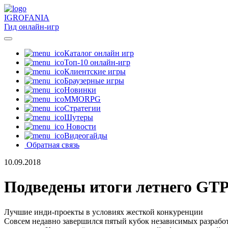
IGRO
FANIA
Гид онлайн-игр
Каталог онлайн игр
Топ-10 онлайн-игр
Клиентские игры
Браузерные игры
Новинки
MMORPG
Стратегии
Шутеры
Новости
Видеогайды
Обратная связь
10.09.2018
Подведены итоги летнего GTP 
Лучшие инди-проекты в условиях жесткой конкуренции
Совсем недавно завершился пятый кубок независимых разраб