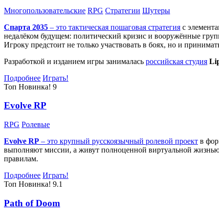
Многопользовательские
RPG
Стратегии
Шутеры
Спарта 2035
– это тактическая
пошаговая стратегия
с элемента
недалёком будущем: политический кризис и вооружённые групп
Игроку предстоит не только участвовать в боях, но и принима
Разработкой и изданием игры занималась
российская студия
Li
Подробнее
Играть!
Топ
Новинка!
9
Evolve RP
RPG
Ролевые
Evolve RP
– это крупный русскоязычный
ролевой проект
в фор
выполняют миссии, а живут полноценной виртуальной жизнью: 
правилам.
Подробнее
Играть!
Топ
Новинка!
9.1
Path of Doom