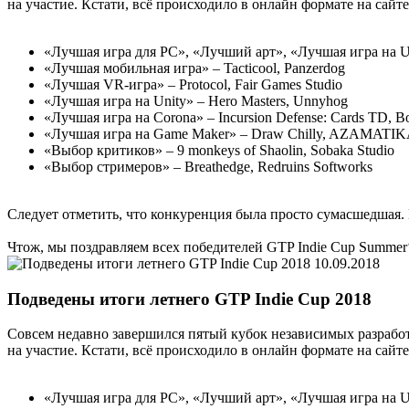
на участие. Кстати, всё происходило в онлайн формате на сай
«Лучшая игра для PC», «Лучший арт», «Лучшая игра на U
«Лучшая мобильная игра» – Tacticool, Panzerdog
«Лучшая VR-игра» – Protocol, Fair Games Studio
«Лучшая игра на Unity» – Hero Masters, Unnyhog
«Лучшая игра на Corona» – Incursion Defense: Cards TD, B
«Лучшая игра на Game Maker» – Draw Chilly, AZAMATI
«Выбор критиков» – 9 monkeys of Shaolin, Sobaka Studio
«Выбор стримеров» – Breathedge, Redruins Softworks
Следует отметить, что конкуренция была просто сумасшедшая. 
Чтож, мы поздравляем всех победителей GTP Indie Cup Summer
10.09.2018
Подведены итоги летнего GTP Indie Cup 2018
Совсем недавно завершился пятый кубок независимых разраб
на участие. Кстати, всё происходило в онлайн формате на сай
«Лучшая игра для PC», «Лучший арт», «Лучшая игра на U