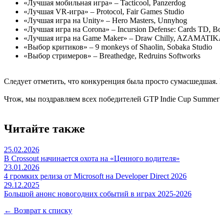
«Лучшая мобильная игра» – Tacticool, Panzerdog
«Лучшая VR-игра» – Protocol, Fair Games Studio
«Лучшая игра на Unity» – Hero Masters, Unnyhog
«Лучшая игра на Corona» – Incursion Defense: Cards TD, B
«Лучшая игра на Game Maker» – Draw Chilly, AZAMATI
«Выбор критиков» – 9 monkeys of Shaolin, Sobaka Studio
«Выбор стримеров» – Breathedge, Redruins Softworks
Следует отметить, что конкуренция была просто сумасшедшая. 
Чтож, мы поздравляем всех победителей GTP Indie Cup Summer
Читайте также
25.02.2026
В Crossout начинается охота на «Ценного водителя»
23.01.2026
4 громких релиза от Microsoft на Developer Direct 2026
29.12.2025
Большой анонс новогодних событий в играх 2025-2026
← Возврат к списку