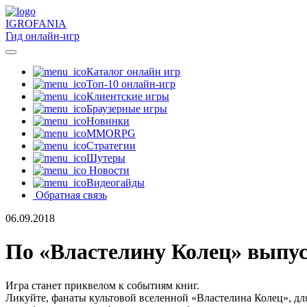
IGRO
FANIA
Гид онлайн-игр
Каталог онлайн игр
Топ-10 онлайн-игр
Клиентские игры
Браузерные игры
Новинки
MMORPG
Стратегии
Шутеры
Новости
Видеогайды
Обратная связь
06.09.2018
По «Властелину Колец» выпус
Игра станет приквелом к событиям книг.
Ликуйте, фанаты культовой вселенной «Властелина Колец», для