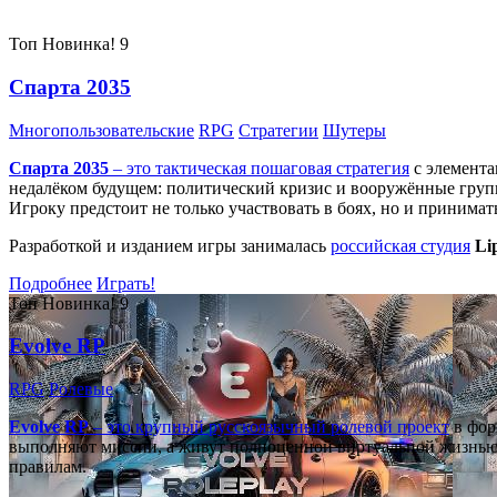
Топ
Новинка!
9
Спарта 2035
Многопользовательские
RPG
Стратегии
Шутеры
Спарта 2035
– это тактическая
пошаговая стратегия
с элемента
недалёком будущем: политический кризис и вооружённые групп
Игроку предстоит не только участвовать в боях, но и принима
Разработкой и изданием игры занималась
российская студия
Li
Подробнее
Играть!
Топ
Новинка!
9
Evolve RP
RPG
Ролевые
Evolve RP
– это крупный русскоязычный
ролевой проект
в фор
выполняют миссии, а живут полноценной виртуальной жизнью: 
правилам.