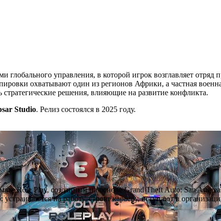
ми глобального управления, в которой игрок возглавляет отряд 
ировки охватывают один из регионов Африки, а частная военна
ть стратегические решения, влияющие на развитие конфликта.
psar Studio
. Релиз состоялся в 2025 году.
мате Role Play, созданный на основе Grand Theft Auto: San Andre
устраиваются на работу, строят карьеру, вступают в организац