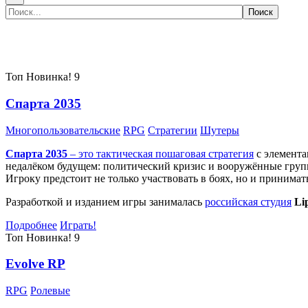
Самые популярные игры сегодня:
Топ
Новинка!
9
Спарта 2035
Многопользовательские
RPG
Стратегии
Шутеры
Спарта 2035
– это тактическая
пошаговая стратегия
с элемента
недалёком будущем: политический кризис и вооружённые групп
Игроку предстоит не только участвовать в боях, но и принима
Разработкой и изданием игры занималась
российская студия
Li
Подробнее
Играть!
Топ
Новинка!
9
Evolve RP
RPG
Ролевые