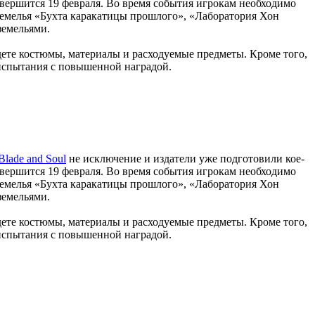
завершится 19 февраля. Во время события игрокам необходимо
земелья «Бухта каракатицы прошлого», «Лаборатория Хон
земельями.
дете костюмы, материалы и расходуемые предметы. Кроме того,
испытания с повышенной наградой.
Blade and Soul
не исключение и издатели уже подготовили кое-
завершится 19 февраля. Во время события игрокам необходимо
земелья «Бухта каракатицы прошлого», «Лаборатория Хон
земельями.
дете костюмы, материалы и расходуемые предметы. Кроме того,
испытания с повышенной наградой.