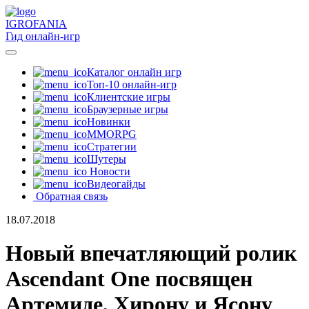
IGRO
FANIA
Гид онлайн-игр
Каталог онлайн игр
Топ-10 онлайн-игр
Клиентские игры
Браузерные игры
Новинки
MMORPG
Стратегии
Шутеры
Новости
Видеогайды
Обратная связь
18.07.2018
Новый впечатляющий ролик
Ascendant One посвящен
Артемиде, Хирону и Ясону