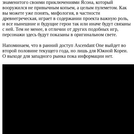
знаменитого своими приключениями Ясона, который
вооружился не привычным копьем, а целым пулеметом. Как
вы можете уже понять, мифология, в частности
древнегреческая, играет в содержании проекта важную роль,
и все нынешние и будущие герои так или иначе будут связаны
с ней. Тем не менее, в отличии от других подобных игр,
персонажи здесь будут показаны в оригинальном свете.
Напоминаем, что в ранний доступ Ascendant One выйдет во
второй половине текущего года, но лишь для Южной Кореи.
О выходе для западного рынка пока информации нет.