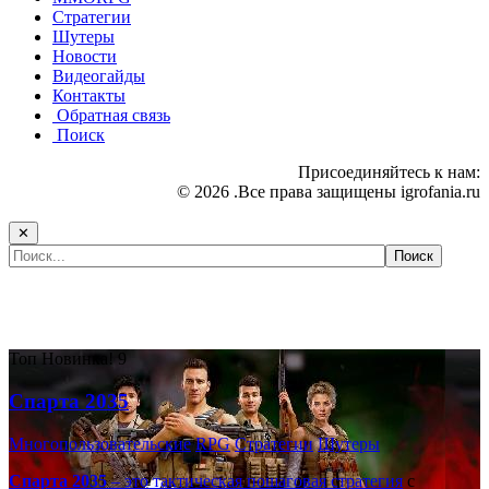
Стратегии
Шутеры
Новости
Видеогайды
Контакты
Обратная связь
Поиск
Присоединяйтесь к нам:
© 2026 .Все права защищены igrofania.ru
✕
Самые популярные игры сегодня:
Топ
Новинка!
9
Спарта 2035
Многопользовательские
RPG
Стратегии
Шутеры
Спарта 2035
– это тактическая
пошаговая стратегия
с