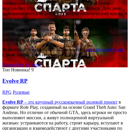
элементами глобального управления, в которой игрок
возглавляет отряд профессиональных наёмников. Действие
разворачивается в недалёком будущем: политический кризис и
вооружённые группировки охватывают один из регионов
Африки, а частная военная компания «Спарта» берётся за
самые опасные контракты. Игроку предстоит не только
участвовать в боях, но и принимать стратегические решения,
влияющие на развитие конфликта.
Разработкой и изданием игры занималась
российская студия
Lipsar Studio
. Релиз состоялся в 2025 году.
Подробнее
Играть!
Топ
Новинка!
9
Evolve RP
RPG
Ролевые
Evolve RP
– это крупный русскоязычный
ролевой проект
в
формате Role Play, созданный на основе Grand Theft Auto: San
Andreas. Но отличие от обычной GTA, здесь игроки не просто
выполняют миссии, а живут полноценной виртуальной
жизнью: устраиваются на работу, строят карьеру, вступают в
организации и взаимодействуют с другими участниками по