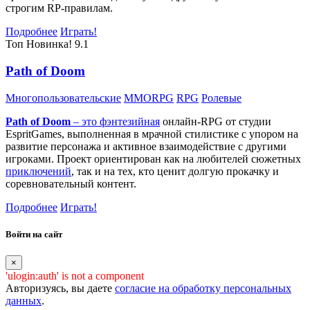
строгим RP-правилам.
Подробнее
Играть!
Топ
Новинка!
9.1
Path of Doom
Многопользовательские
MMORPG
RPG
Ролевые
Path of Doom
– это
фэнтезийная
онлайн-RPG от студии
EspritGames, выполненная в мрачной стилистике с упором на
развитие персонажа и активное взаимодействие с другими
игроками. Проект ориентирован как на любителей сюжетных
приключений
, так и на тех, кто ценит долгую прокачку и
соревновательный контент.
Подробнее
Играть!
Войти на сайт
×
'ulogin:auth' is not a component
Авторизуясь, вы даете
согласие на обработку персональных
данных
.