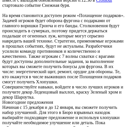
Вместе с выходом обновлений версии 0.12.30 в
Crossout
стартовало событие Снежная буря.
На время становится доступен режим «Похищение подарков».
Задачей игроков будет оборона фургона с подарками от
главного воришки Гронча и его банды. Столкновения будут
происходить в сумерках, поэтому придется держаться
подальше от огненных луж, которые могут серьезно
навредить вашей технике. Стратегии, применяемые игроками
в прошлых событиях, будут не актуальны. Разработчики
усилили команду противников и количественно и
качественно. Также игрокам с 7 волны схватки с врагами
будут доступны дополнительные задания, за выполнение
которых вы сможете получить бонусы для фургона. В их
числе: энергетический щит, ремонт, орудие для обороны. Те,
кто окажутся в числе выживших после Похищения подарков
смогут получить Хлопушки.
Совершенствуйте навыки, войдите в число лучших игроков и
получите декор Леденцовый выхлоп, краску Зеленый хром и
декор Шароутка.
Новогодние предложения
Начиная с 15 декабря и до 12 января, вы сможете получить
набор улучшений. Для этого в Бюро взрывных находок
выбирайте подходящее предложение и используя хлопушки
получайте необходимое улучшение или деталь. Пока