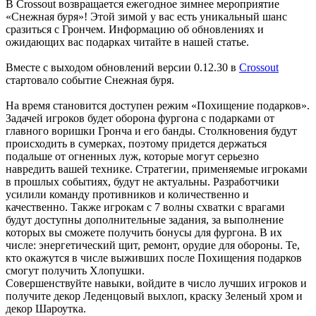
В Crossout возвращается ежегодное зимнее мероприятие
«Снежная буря»! Этой зимой у вас есть уникальный шанс
сразиться с Грончем. Информацию об обновлениях и
ожидающих вас подарках читайте в нашей статье.
Вместе с выходом обновлений версии 0.12.30 в
Crossout
стартовало событие Снежная буря.
На время становится доступен режим «Похищение подарков».
Задачей игроков будет оборона фургона с подарками от
главного воришки Гронча и его банды. Столкновения будут
происходить в сумерках, поэтому придется держаться
подальше от огненных луж, которые могут серьезно
навредить вашей технике. Стратегии, применяемые игроками
в прошлых событиях, будут не актуальны. Разработчики
усилили команду противников и количественно и
качественно. Также игрокам с 7 волны схватки с врагами
будут доступны дополнительные задания, за выполнение
которых вы сможете получить бонусы для фургона. В их
числе: энергетический щит, ремонт, орудие для обороны. Те,
кто окажутся в числе выживших после Похищения подарков
смогут получить Хлопушки.
Совершенствуйте навыки, войдите в число лучших игроков и
получите декор Леденцовый выхлоп, краску Зеленый хром и
декор Шароутка.