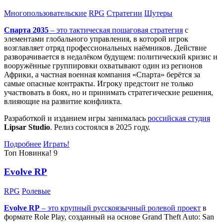
Многопользовательские
RPG
Стратегии
Шутеры
Спарта 2035
– это тактическая
пошаговая стратегия
с
элементами глобального управления, в которой игрок
возглавляет отряд профессиональных наёмников. Действие
разворачивается в недалёком будущем: политический кризис и
вооружённые группировки охватывают один из регионов
Африки, а частная военная компания «Спарта» берётся за
самые опасные контракты. Игроку предстоит не только
участвовать в боях, но и принимать стратегические решения,
влияющие на развитие конфликта.
Разработкой и изданием игры занималась
российская студия
Lipsar Studio
. Релиз состоялся в 2025 году.
Подробнее
Играть!
Топ
Новинка!
9
Evolve RP
RPG
Ролевые
Evolve RP
– это крупный русскоязычный
ролевой проект
в
формате Role Play, созданный на основе Grand Theft Auto: San