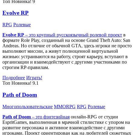
Топ
Новинка!
9
Evolve RP
RPG
Ролевые
Evolve RP
– это крупный русскоязычный
ролевой проект
в
формате Role Play, созданный на основе Grand Theft Auto: San
Andreas. Но отличие от обычной GTA, здесь игроки не просто
выполняют миссии, а живут полноценной виртуальной
жизнью: устраиваются на работу, строят карьеру, вступают в
организации и взаимодействуют с другими участниками по
строгим RP-правилам.
Подробнее
Играть!
Топ
Новинка!
9.1
Path of Doom
Многопользовательские
MMORPG
RPG
Ролевые
Path of Doom
– это
фэнтезийная
онлайн-RPG от студии
EspritGames, выполненная в мрачной стилистике с упором на
развитие персонажа и активное взаимодействие с другими
игроками. Проект ориентирован как на любителей сюжетных