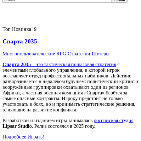
Самые популярные игры сегодня:
Топ
Новинка!
9
Спарта 2035
Многопользовательские
RPG
Стратегии
Шутеры
Спарта 2035
– это тактическая
пошаговая стратегия
с
элементами глобального управления, в которой игрок
возглавляет отряд профессиональных наёмников. Действие
разворачивается в недалёком будущем: политический кризис и
вооружённые группировки охватывают один из регионов
Африки, а частная военная компания «Спарта» берётся за
самые опасные контракты. Игроку предстоит не только
участвовать в боях, но и принимать стратегические решения,
влияющие на развитие конфликта.
Разработкой и изданием игры занималась
российская студия
Lipsar Studio
. Релиз состоялся в 2025 году.
Подробнее
Играть!