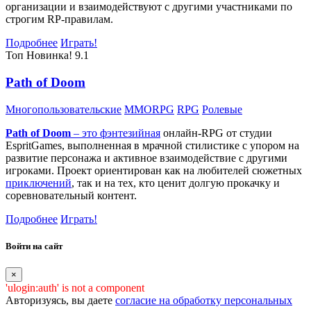
организации и взаимодействуют с другими участниками по
строгим RP-правилам.
Подробнее
Играть!
Топ
Новинка!
9.1
Path of Doom
Многопользовательские
MMORPG
RPG
Ролевые
Path of Doom
– это
фэнтезийная
онлайн-RPG от студии
EspritGames, выполненная в мрачной стилистике с упором на
развитие персонажа и активное взаимодействие с другими
игроками. Проект ориентирован как на любителей сюжетных
приключений
, так и на тех, кто ценит долгую прокачку и
соревновательный контент.
Подробнее
Играть!
Войти на сайт
×
'ulogin:auth' is not a component
Авторизуясь, вы даете
согласие на обработку персональных