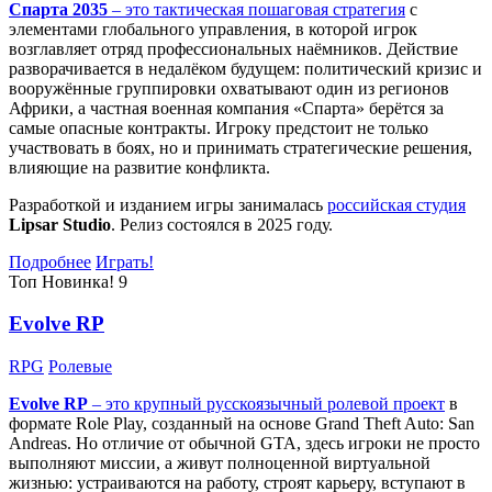
Спарта 2035
– это тактическая
пошаговая стратегия
с
элементами глобального управления, в которой игрок
возглавляет отряд профессиональных наёмников. Действие
разворачивается в недалёком будущем: политический кризис и
вооружённые группировки охватывают один из регионов
Африки, а частная военная компания «Спарта» берётся за
самые опасные контракты. Игроку предстоит не только
участвовать в боях, но и принимать стратегические решения,
влияющие на развитие конфликта.
Разработкой и изданием игры занималась
российская студия
Lipsar Studio
. Релиз состоялся в 2025 году.
Подробнее
Играть!
Топ
Новинка!
9
Evolve RP
RPG
Ролевые
Evolve RP
– это крупный русскоязычный
ролевой проект
в
формате Role Play, созданный на основе Grand Theft Auto: San
Andreas. Но отличие от обычной GTA, здесь игроки не просто
выполняют миссии, а живут полноценной виртуальной
жизнью: устраиваются на работу, строят карьеру, вступают в