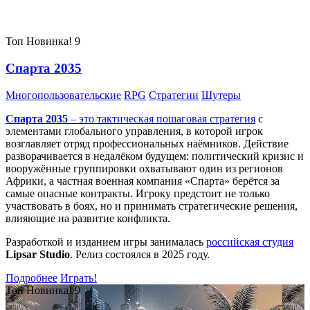
Самые популярные игры сегодня:
Топ
Новинка!
9
Спарта 2035
Многопользовательские
RPG
Стратегии
Шутеры
Спарта 2035
– это тактическая
пошаговая стратегия
с
элементами глобального управления, в которой игрок
возглавляет отряд профессиональных наёмников. Действие
разворачивается в недалёком будущем: политический кризис и
вооружённые группировки охватывают один из регионов
Африки, а частная военная компания «Спарта» берётся за
самые опасные контракты. Игроку предстоит не только
участвовать в боях, но и принимать стратегические решения,
влияющие на развитие конфликта.
Разработкой и изданием игры занималась
российская студия
Lipsar Studio
. Релиз состоялся в 2025 году.
Подробнее
Играть!
Топ
Новинка!
9