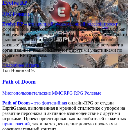
Evolve RP
RPG
Ролевые
Evolve RP
– это крупный русскоязычный
ролевой проект
в
формате Role Play, созданный на основе Grand Theft Auto: San
Andreas. Но отличие от обычной GTA, здесь игроки не просто
выполняют миссии, а живут полноценной виртуальной
жизнью: устраиваются на работу, строят карьеру, вступают в
организации и взаимодействуют с другими участниками по
строгим RP-правилам.
Подробнее
Играть!
Топ
Новинка!
9.1
Path of Doom
Многопользовательские
MMORPG
RPG
Ролевые
Path of Doom
– это
фэнтезийная
онлайн-RPG от студии
EspritGames, выполненная в мрачной стилистике с упором на
развитие персонажа и активное взаимодействие с другими
игроками. Проект ориентирован как на любителей сюжетных
приключений
, так и на тех, кто ценит долгую прокачку и
соревновательный контент.