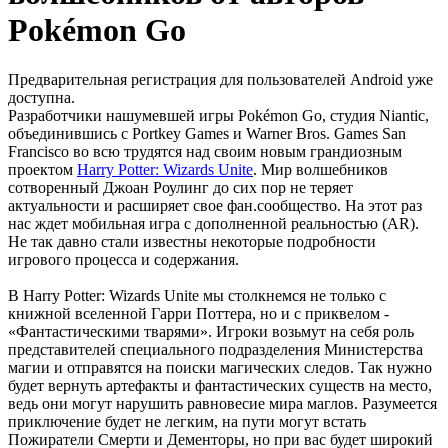
Pokémon Go
Предварительная регистрация для пользователей Android уже
доступна.
Разработчики нашумевшей игры Pokémon Go, студия Niantic,
объединившись с Portkey Games и Warner Bros. Games San
Francisco во всю трудятся над своим новым грандиозным
проектом
Harry Potter: Wizards Unite
. Мир волшебников
сотворенный Джоан Роулинг до сих пор не теряет
актуальности и расширяет свое фан.сообщество. На этот раз
нас ждет мобильная игра с дополненной реальностью (AR).
Не так давно стали известны некоторые подробности
игрового процесса и содержания.
В Harry Potter: Wizards Unite мы столкнемся не только с
книжной вселенной Гарри Поттера, но и с приквелом -
«Фантастическими тварями». Игроки возьмут на себя роль
представителей специального подразделения Министерства
магии и отправятся на поиски магических следов. Так нужно
будет вернуть артефакты и фантастических существ на место,
ведь они могут нарушить равновесие мира маглов. Разумеется
приключение будет не легким, на пути могут встать
Пожиратели Смерти и Дементоры, но при вас будет широкий