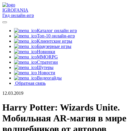
IGRO
FANIA
Гид онлайн-игр
Каталог онлайн игр
Топ-10 онлайн-игр
Клиентские игры
Браузерные игры
Новинки
MMORPG
Стратегии
Шутеры
Новости
Видеогайды
Обратная связь
12.03.2019
Harry Potter: Wizards Unite.
Мобильная AR-магия в мире
волшебников от авторов