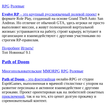
RPG
Ролевые
Evolve RP
– это крупный русскоязычный
ролевой проект
в
формате Role Play, созданный на основе Grand Theft Auto: San
Andreas. Но отличие от обычной GTA, здесь игроки не просто
выполняют миссии, а живут полноценной виртуальной
жизнью: устраиваются на работу, строят карьеру, вступают в
организации и взаимодействуют с другими участниками по
строгим RP-правилам.
Подробнее
Играть!
Топ
Новинка!
9.1
Path of Doom
Многопользовательские
MMORPG
RPG
Ролевые
Path of Doom
– это
фэнтезийная
онлайн-RPG от студии
EspritGames, выполненная в мрачной стилистике с упором на
развитие персонажа и активное взаимодействие с другими
игроками. Проект ориентирован как на любителей сюжетных
приключений
, так и на тех, кто ценит долгую прокачку и
соревновательный контент.