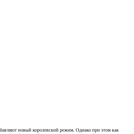
добавляют новый королевский режим. Однако при этом как