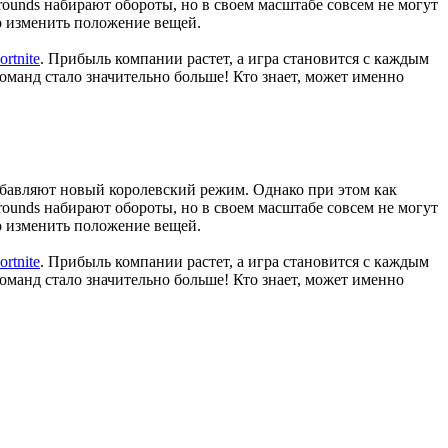
rounds набирают обороты, но в своем масштабе совсем не могут
но изменить положение вещей.
ortnite
. Прибыль компании растет, а игра становится с каждым
команд стало значительно больше! Кто знает, может именно
добавляют новый королевский режим. Однако при этом как
rounds набирают обороты, но в своем масштабе совсем не могут
но изменить положение вещей.
ortnite
. Прибыль компании растет, а игра становится с каждым
команд стало значительно больше! Кто знает, может именно