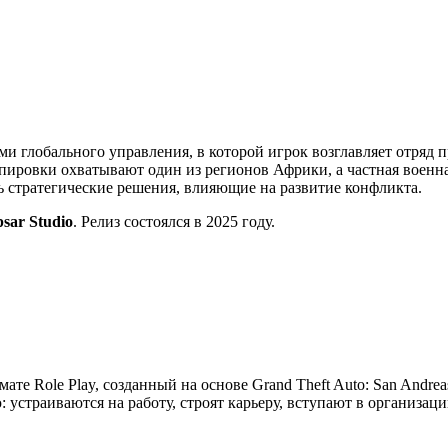
ми глобального управления, в которой игрок возглавляет отряд 
ировки охватывают один из регионов Африки, а частная военна
ть стратегические решения, влияющие на развитие конфликта.
psar Studio
. Релиз состоялся в 2025 году.
мате Role Play, созданный на основе Grand Theft Auto: San Andre
устраиваются на работу, строят карьеру, вступают в организац