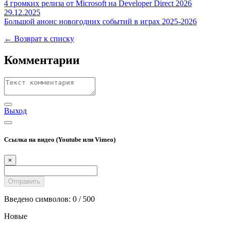
4 громких релиза от Microsoft на Developer Direct 2026
29.12.2025
Большой анонс новогодних событий в играх 2025-2026
← Возврат к списку
Комментарии
Выход
Ссылка на видео (Youtube или Vimeo)
×
Введено символов:
0
/ 500
Новые