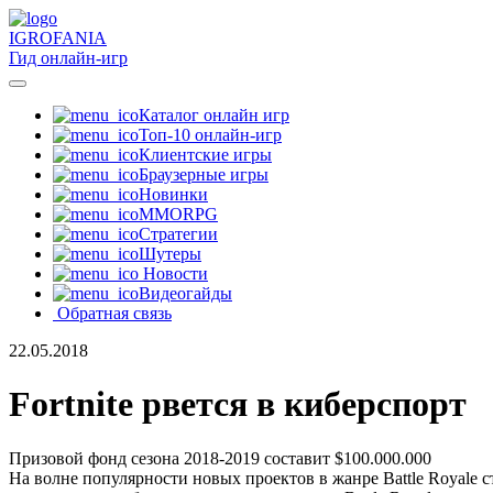
IGRO
FANIA
Гид онлайн-игр
Каталог онлайн игр
Топ-10 онлайн-игр
Клиентские игры
Браузерные игры
Новинки
MMORPG
Стратегии
Шутеры
Новости
Видеогайды
Обратная связь
22.05.2018
Fortnite рвется в киберспорт
Призовой фонд сезона 2018-2019 составит $100.000.000
На волне популярности новых проектов в жанре Battle Royale 