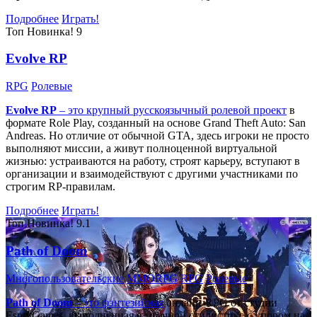
Подробнее
Играть!
Топ
Новинка!
9
Evolve RP
RPG
Ролевые
Evolve RP
– это крупный русскоязычный
ролевой проект
в
формате Role Play, созданный на основе Grand Theft Auto: San
Andreas. Но отличие от обычной GTA, здесь игроки не просто
выполняют миссии, а живут полноценной виртуальной
жизнью: устраиваются на работу, строят карьеру, вступают в
организации и взаимодействуют с другими участниками по
строгим RP-правилам.
Подробнее
Играть!
Топ
Новинка!
9.1
Path of Doom
Многопользовательские
MMORPG
RPG
Ролевые
Path of Doom
– это
фэнтезийная
онлайн-RPG от студии
EspritGames, выполненная в мрачной стилистике с упором на