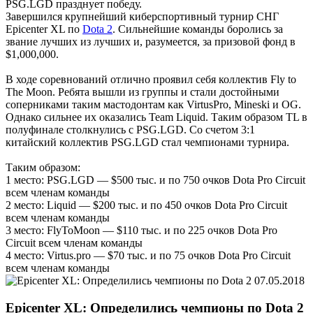
PSG.LGD празднует победу.
Завершился крупнейший киберспортивный турнир СНГ
Epicenter XL по
Dota 2
. Сильнейшие команды боролись за
звание лучших из лучших и, разумеется, за призовой фонд в
$1,000,000.
В ходе соревнований отлично проявил себя коллектив Fly to
The Moon. Ребята вышли из группы и стали достойными
соперниками таким мастодонтам как VirtusPro, Mineski и OG.
Однако сильнее их оказались Team Liquid. Таким образом TL в
полуфинале столкнулись с PSG.LGD. Со счетом 3:1
китайский коллектив PSG.LGD стал чемпионами турнира.
Таким образом:
1 место: PSG.LGD — $500 тыс. и по 750 очков Dota Pro Circuit
всем членам команды
2 место: Liquid — $200 тыс. и по 450 очков Dota Pro Circuit
всем членам команды
3 место: FlyToMoon — $110 тыс. и по 225 очков Dota Pro
Circuit всем членам команды
4 место: Virtus.pro — $70 тыс. и по 75 очков Dota Pro Circuit
всем членам команды
07.05.2018
Epicenter XL: Определились чемпионы по Dota 2